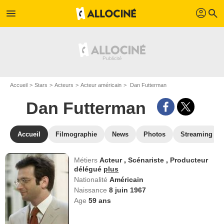
profil
menu
search
Accueil
Stars
Acteurs
Acteur américain
Dan Futterman
Dan Futterman
Accueil
Filmographie
News
Photos
Streaming
Métiers
Acteur
,
Scénariste
,
Producteur
délégué
plus
Nationalité
Américain
Naissance
8 juin 1967
Age
59
ans