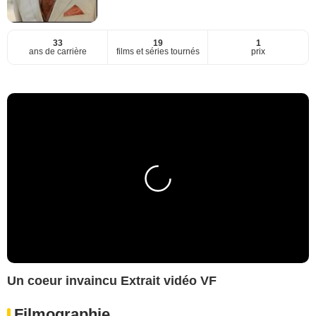
33
19
1
ans de carrière
films et séries tournés
prix
Un coeur invaincu Extrait vidéo VF
Filmographie