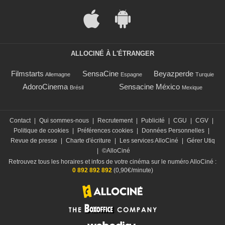
ALLOCINÉ À L'ÉTRANGER
Filmstarts
SensaCine
Beyazperde
Allemagne
Espagne
Turquie
AdoroCinema
Sensacine México
Brésil
Mexique
Contact
|
Qui sommes-nous
|
Recrutement
|
Publicité
|
CGU
|
CGV
|
Politique de cookies
|
Préférences cookies
|
Données Personnelles
|
Revue de presse
|
Charte d'écriture
|
Les services AlloCiné
|
Gérer Utiq
|
©AlloCiné
Retrouvez tous les horaires et infos de votre cinéma sur le numéro AlloCiné :
0 892 892 892
(0,90€/minute)