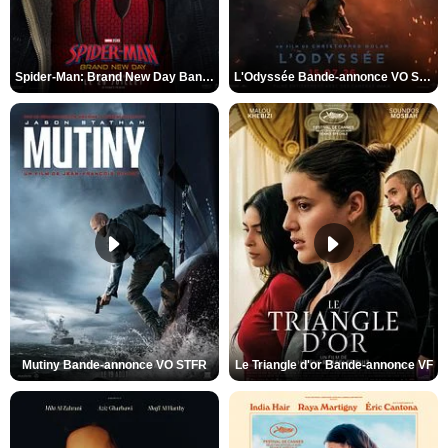
Spider-Man: Brand New Day Bande-annonce VO STFR
L'Odyssée Bande-annonce VO STFR
Mutiny Bande-annonce VO STFR
Le Triangle d'or Bande-annonce VF