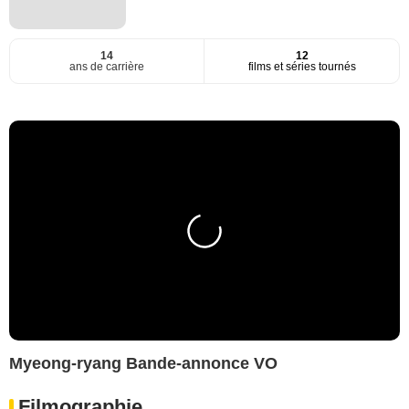
14
12
ans de carrière
films et séries tournés
Myeong-ryang Bande-annonce VO
Filmographie