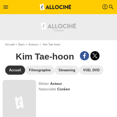
profil
menu
search
Accueil
Stars
Acteurs
Kim Tae-hoon
Kim Tae-hoon
Accueil
Filmographie
Streaming
VOD, DVD
Métier
Acteur
Nationalité
Coréen