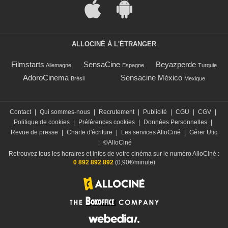
ALLOCINÉ À L'ÉTRANGER
Filmstarts
SensaCine
Beyazperde
Allemagne
Espagne
Turquie
AdoroCinema
Sensacine México
Brésil
Mexique
Contact
|
Qui sommes-nous
|
Recrutement
|
Publicité
|
CGU
|
CGV
|
Politique de cookies
|
Préférences cookies
|
Données Personnelles
|
Revue de presse
|
Charte d'écriture
|
Les services AlloCiné
|
Gérer Utiq
|
©AlloCiné
Retrouvez tous les horaires et infos de votre cinéma sur le numéro AlloCiné :
0 892 892 892
(0,90€/minute)