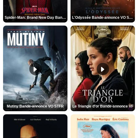
Spider-Man: Brand New Day Bande-annonce VO STFR
L'Odyssée Bande-annonce VO STFR
Mutiny Bande-annonce VO STFR
Le Triangle d'or Bande-annonce VF