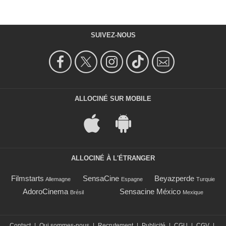
SUIVEZ-NOUS
ALLOCINÉ SUR MOBILE
ALLOCINÉ À L'ÉTRANGER
Filmstarts
SensaCine
Beyazperde
Allemagne
Espagne
Turquie
AdoroCinema
Sensacine México
Brésil
Mexique
Contact
|
Qui sommes-nous
|
Recrutement
|
Publicité
|
CGU
|
CGV
|