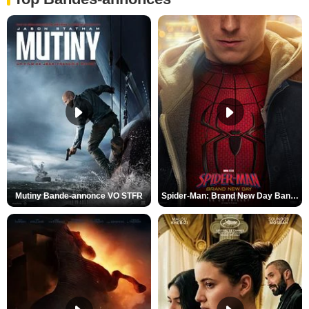
Mutiny Bande-annonce VO STFR
Spider-Man: Brand New Day Bande-annonce VO STFR