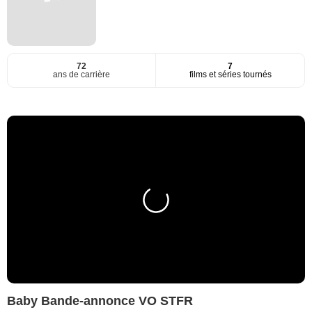
72
7
ans de carrière
films et séries tournés
Baby Bande-annonce VO STFR