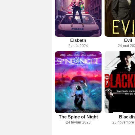
Elsbeth
Evil
2 août 2024
24 mai 20
The Spine of Night
Blacklis
24 février 2023
23 novembre