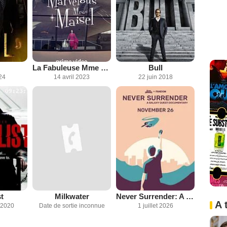
La Fabuleuse Mme Maisel
Bull
24
14 avril 2023
22 juin 2018
t
Milkwater
Never Surrender: A Galaxy Quest Documentary
A 
 2020
Date de sortie inconnue
1 juillet 2026