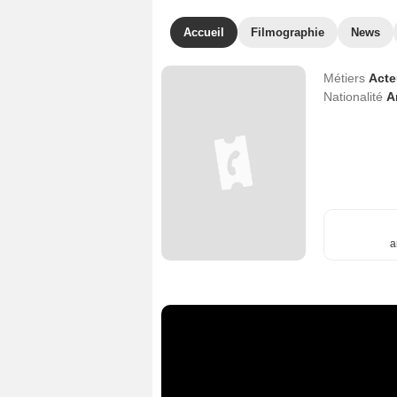
Accueil
Filmographie
News
Métiers
Act
Nationalité
A
a