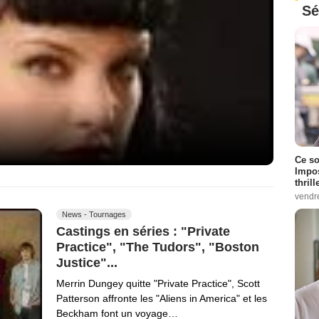
Sé
Ce so
Impos
thrill
vendr
News - Tournages
Castings en séries : "Private
Practice", "The Tudors", "Boston
Justice"...
Merrin Dungey quitte "Private Practice", Scott
Patterson affronte les "Aliens in America" et les
Beckham font un voyage…