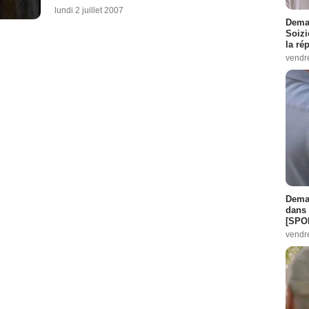
lundi 2 juillet 2007
Demai
Soizi
la ré
vendr
Demai
dans 
[SPO
vendr