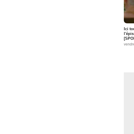
Ici t
l'épi
[SPO
vendr