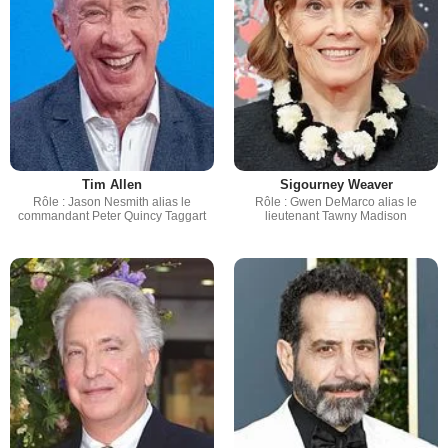
Tim Allen
Sigourney Weaver
Rôle : Jason Nesmith alias le
Rôle : Gwen DeMarco alias le
commandant Peter Quincy Taggart
lieutenant Tawny Madison