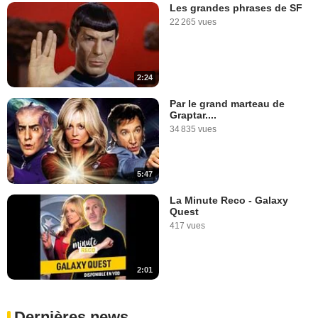
Les grandes phrases de SF
22 265 vues
2:24
Par le grand marteau de
Graptar....
34 835 vues
5:47
La Minute Reco - Galaxy
Quest
417 vues
2:01
Dernières news