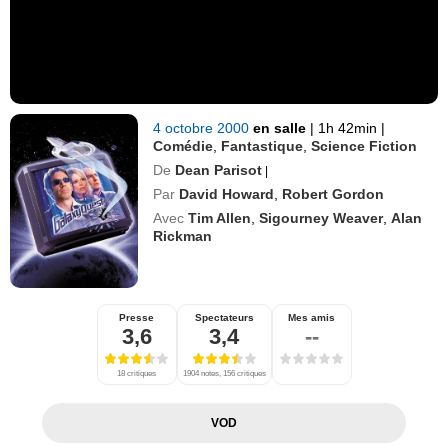
4 octobre 2000
en salle
|
1h 42min
|
Comédie
,
Fantastique
,
Science Fiction
De
Dean Parisot
|
Par
David Howard
,
Robert Gordon
Avec
Tim Allen
,
Sigourney Weaver
,
Alan
Rickman
Presse
Spectateurs
Mes amis
3,6
3,4
--
18 critiques
1904 notes, 156 critiques
VOD