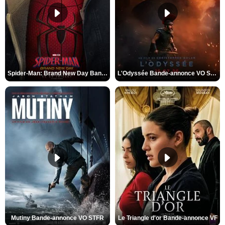
Spider-Man: Brand New Day Bande-annonce VO STFR
L'Odyssée Bande-annonce VO STFR
Mutiny Bande-annonce VO STFR
Le Triangle d'or Bande-annonce VF