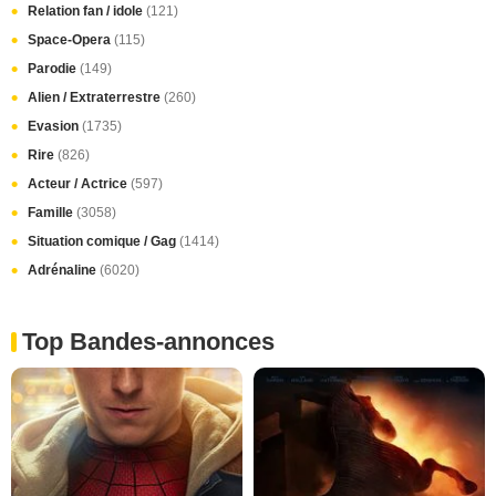
Relation fan / idole
(121)
Space-Opera
(115)
Parodie
(149)
Alien / Extraterrestre
(260)
Evasion
(1735)
Rire
(826)
Acteur / Actrice
(597)
Famille
(3058)
Situation comique / Gag
(1414)
Adrénaline
(6020)
Top Bandes-annonces