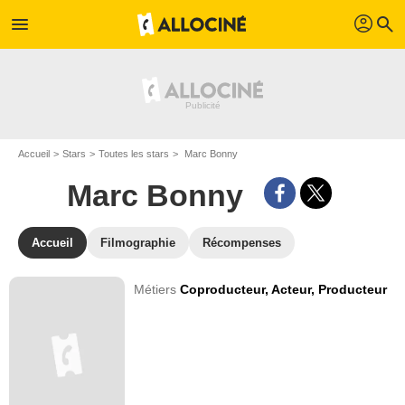
profil
menu
search
Accueil
Stars
Toutes les stars
Marc Bonny
Marc Bonny
Accueil
Filmographie
Récompenses
Métiers
Coproducteur,
Acteur,
Producteur