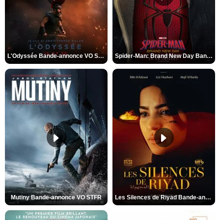
L'Odyssée Bande-annonce VO STFR
Spider-Man: Brand New Day Bande-annonce VO STFR
Mutiny Bande-annonce VO STFR
Les Silences de Riyad Bande-annonce VO STFR