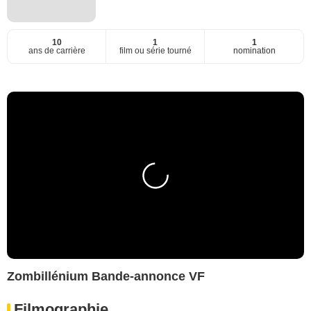
10
1
1
ans de carrière
film ou série tourné
nomination
Zombillénium Bande-annonce VF
Filmographie