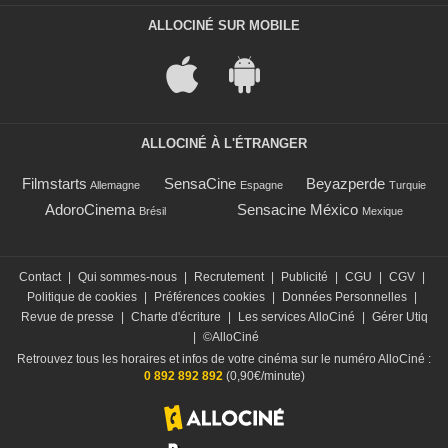
ALLOCINÉ SUR MOBILE
ALLOCINÉ À L'ÉTRANGER
Filmstarts
SensaCine
Beyazperde
Allemagne
Espagne
Turquie
AdoroCinema
Sensacine México
Brésil
Mexique
Contact
|
Qui sommes-nous
|
Recrutement
|
Publicité
|
CGU
|
CGV
|
Politique de cookies
|
Préférences cookies
|
Données Personnelles
|
Revue de presse
|
Charte d'écriture
|
Les services AlloCiné
|
Gérer Utiq
|
©AlloCiné
Retrouvez tous les horaires et infos de votre cinéma sur le numéro AlloCiné :
0 892 892 892
(0,90€/minute)