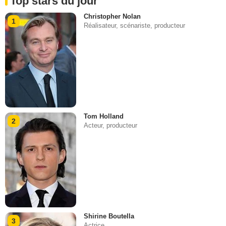
Top stars du jour
Christopher Nolan
1
Réalisateur, scénariste, producteur
Tom Holland
2
Acteur, producteur
Shirine Boutella
3
Actrice