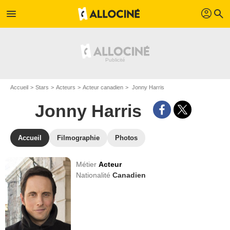
profil
menu
search
Accueil
Stars
Acteurs
Acteur canadien
Jonny Harris
Jonny Harris
Accueil
Filmographie
Photos
Métier
Acteur
Nationalité
Canadien