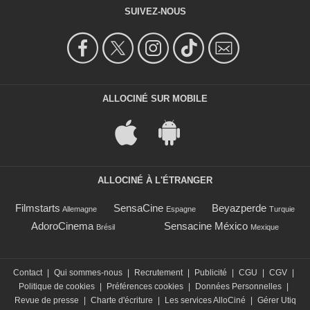
SUIVEZ-NOUS
ALLOCINÉ SUR MOBILE
ALLOCINÉ À L'ÉTRANGER
Filmstarts
SensaCine
Beyazperde
Allemagne
Espagne
Turquie
AdoroCinema
Sensacine México
Brésil
Mexique
Contact
|
Qui sommes-nous
|
Recrutement
|
Publicité
|
CGU
|
CGV
|
Politique de cookies
|
Préférences cookies
|
Données Personnelles
|
Revue de presse
|
Charte d'écriture
|
Les services AlloCiné
|
Gérer Utiq