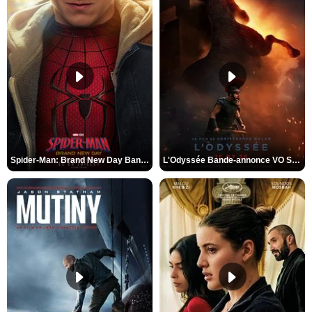
Spider-Man: Brand New Day Bande-annonce VO STFR
L'Odyssée Bande-annonce VO STFR