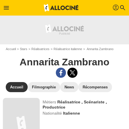
profil
menu
search
Accueil
Stars
Réalisatrices
Réalisatrice italienne
Annarita Zambrano
Annarita Zambrano
Accueil
Filmographie
News
Récompenses
Métiers
Réalisatrice
,
Scénariste
,
Productrice
Nationalité
Italienne