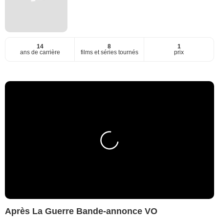
14
8
1
ans de carrière
films et séries tournés
prix
Après La Guerre Bande-annonce VO