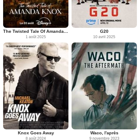
The Twisted Tale Of Amanda Knox
G20
1 août 2025
10 avril 2025
Knox Goes Away
Waco, l'après
8 août 2024
9 novembre 2023