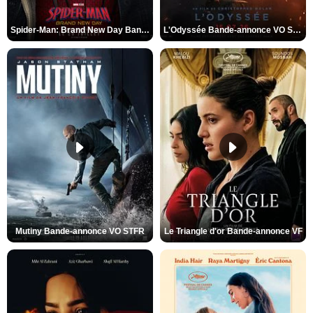
Spider-Man: Brand New Day Bande-annonce VO STFR
L'Odyssée Bande-annonce VO STFR
Mutiny Bande-annonce VO STFR
Le Triangle d'or Bande-annonce VF