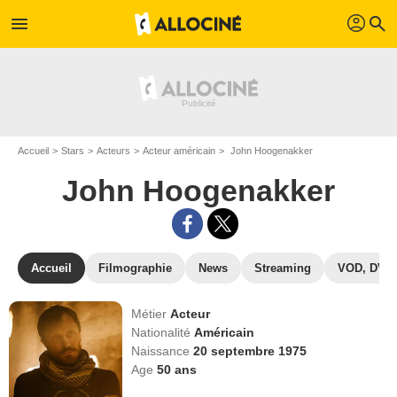
profil
menu
search
Accueil
Stars
Acteurs
Acteur américain
John Hoogenakker
John Hoogenakker
Accueil
Filmographie
News
Streaming
VOD, DVD
Métier
Acteur
Nationalité
Américain
Naissance
20 septembre 1975
Age
50
ans