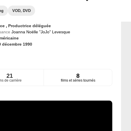
ng
VOD, DVD
ice
,
Productrice déléguée
ssance
Joanna Noëlle "JoJo" Levesque
méricaine
0 décembre 1990
21
8
ns de carrière
films et séries tournés