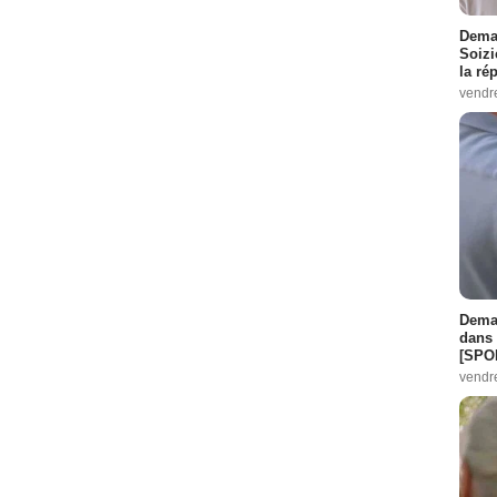
Demai
Soizi
la ré
vendr
Demai
dans 
[SPO
vendr