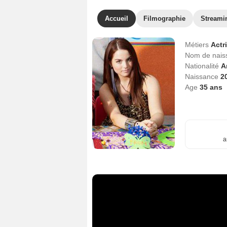
Accueil
Filmographie
Streami
Métiers
Actr
Nom de nai
Nationalité
A
Naissance
2
Age
35
ans
a