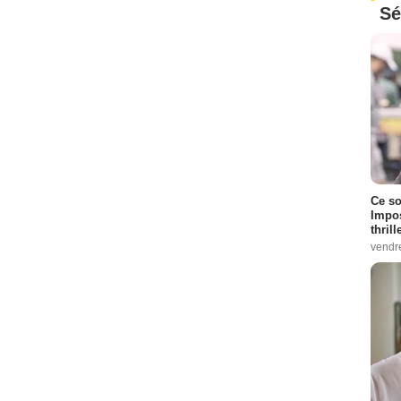
Sé
Ce so
Impos
thrill
vendr