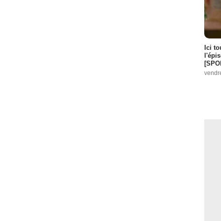
Ici t
l'épi
[SPO
vendr