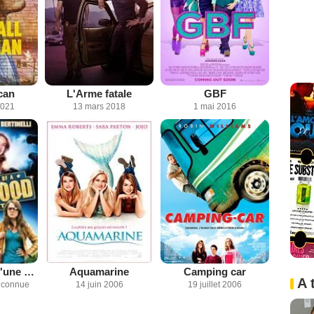
can
L'Arme fatale
GBF
2021
13 mars 2018
1 mai 2016
Confessions d'une star
Aquamarine
Camping car
A 
inconnue
14 juin 2006
19 juillet 2006