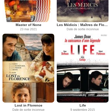
Master of None
Les Médicis : Maîtres de Florence / Lorenzo le Magnifique
23 mai 2021
Date de sortie inconnue
Lost in Florence
Life
Date de sortie inconnue
9 septembre 2015