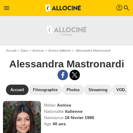
profil
menu
search
Accueil
Stars
Actrices
Actrice italienne
Alessandra Mastronardi
Alessandra Mastronardi
Accueil
Filmographie
Photos
Streaming
VOD, DV
Métier
Actrice
Nationalité
Italienne
Naissance
18 février 1986
Age
40
ans