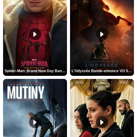
Spider-Man: Brand New Day Bande-annonce VO STFR
L'Odyssée Bande-annonce VO STFR