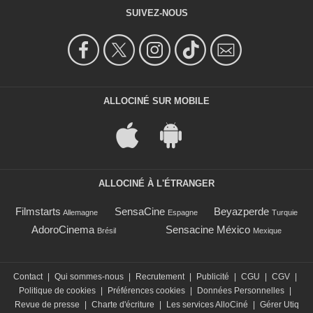
SUIVEZ-NOUS
ALLOCINÉ SUR MOBILE
ALLOCINÉ À L'ÉTRANGER
Filmstarts
SensaCine
Beyazperde
Allemagne
Espagne
Turquie
AdoroCinema
Sensacine México
Brésil
Mexique
Contact
|
Qui sommes-nous
|
Recrutement
|
Publicité
|
CGU
|
CGV
|
Politique de cookies
|
Préférences cookies
|
Données Personnelles
|
Revue de presse
|
Charte d'écriture
|
Les services AlloCiné
|
Gérer Utiq