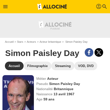
profil
menu
search
Accueil
Stars
Acteurs
Acteur britannique
Simon Paisley Day
Simon Paisley Day
Accueil
Filmographie
Streaming
VOD, DVD
Métier
Acteur
Pseudo
Simon Paisley Day
Nationalité
Britannique
Naissance
13 avril 1967
Age
59
ans