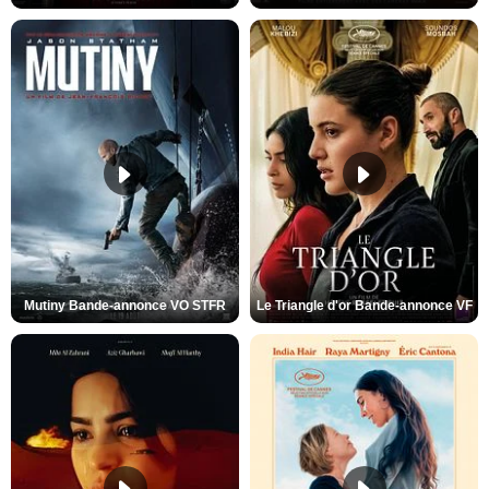
Mutiny Bande-annonce VO STFR
Le Triangle d'or Bande-annonce VF