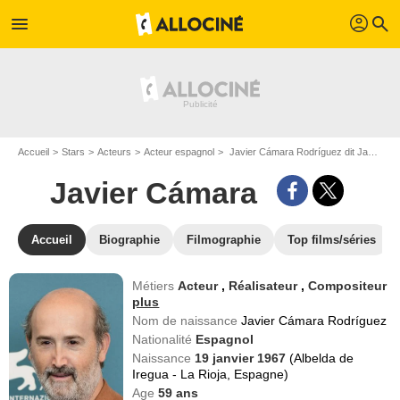
profil
menu
search
Accueil
Stars
Acteurs
Acteur espagnol
Javier Cámara Rodríguez dit Javier Cámara
Javier Cámara
Accueil
Biographie
Filmographie
Top films/séries
Métiers
Acteur
,
Réalisateur
,
Compositeur
plus
Nom de naissance
Javier Cámara Rodríguez
Nationalité
Espagnol
Naissance
19 janvier 1967
(Albelda de
Iregua - La Rioja, Espagne)
Age
59
ans