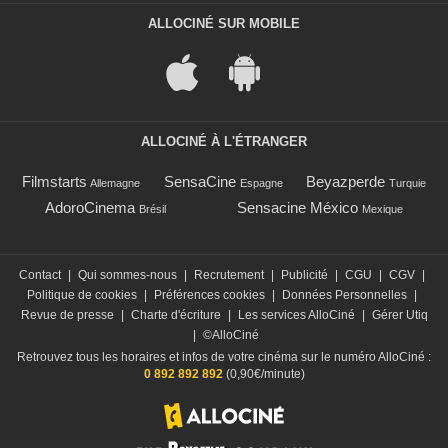
ALLOCINÉ SUR MOBILE
ALLOCINÉ À L'ÉTRANGER
Filmstarts
SensaCine
Beyazperde
Allemagne
Espagne
Turquie
AdoroCinema
Sensacine México
Brésil
Mexique
Contact
|
Qui sommes-nous
|
Recrutement
|
Publicité
|
CGU
|
CGV
|
Politique de cookies
|
Préférences cookies
|
Données Personnelles
|
Revue de presse
|
Charte d'écriture
|
Les services AlloCiné
|
Gérer Utiq
|
©AlloCiné
Retrouvez tous les horaires et infos de votre cinéma sur le numéro AlloCiné :
0 892 892 892
(0,90€/minute)