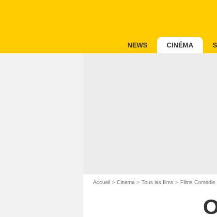
NEWS
CINÉMA
S
Accueil
Cinéma
Tous les films
Films Comédie
O