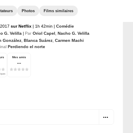
tateurs
Photos
Films similaires
t 2017
sur Netflix
|
1h 42min
|
Comédie
 G. Velilla
Par
Oriol Capel
,
Nacho G. Velilla
|
n González
,
Blanca Suárez
,
Carmen Machi
ginal
Perdiendo el norte
urs
Mes amis
--
tiques