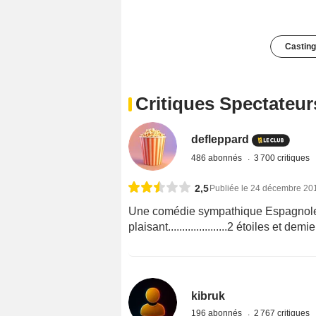
Casting
Critiques Spectateur
defleppard
486 abonnés
3 700 critiques
2,5
Publiée le 24 décembre 20
Une comédie sympathique Espagnole....
plaisant.....................2 étoiles et demie
kibruk
196 abonnés
2 767 critiques