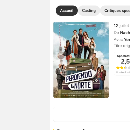
Accueil
Casting
Critiques spec
12 juille
De
Nacho
Avec
Yo
Titre ori
Spectate
2,5
79 notes, 6 cri