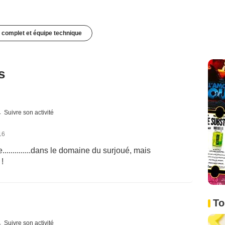
 complet et équipe technique
s
Suivre son activité
16
..........dans le domaine du surjoué, mais
 !
To
Suivre son activité