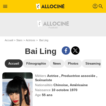
profil
menu
search
Accueil
Stars
Actrices
Bai Ling
Bai Ling
Accueil
Filmographie
News
Photos
Streaming
Métiers
Actrice
,
Productrice associée
,
Scénariste
Nationalités
Chinoise,
Américaine
Naissance
10 octobre 1970
Age
55
ans