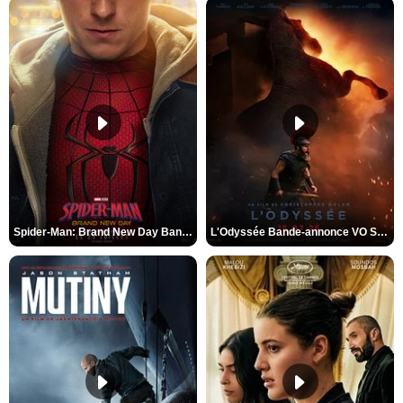
Spider-Man: Brand New Day Bande-annonce VO STFR
L'Odyssée Bande-annonce VO STFR