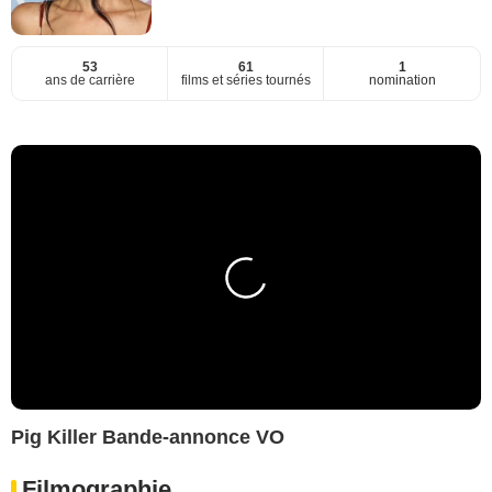
53
61
1
ans de carrière
films et séries tournés
nomination
Pig Killer Bande-annonce VO
Filmographie