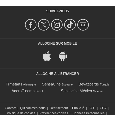
SUIVEZ-NOUS
ALLOCINÉ SUR MOBILE
ALLOCINÉ À L'ÉTRANGER
Filmstarts
SensaCine
Beyazperde
Allemagne
Espagne
Turquie
AdoroCinema
Sensacine México
Brésil
Mexique
Contact
|
Qui sommes-nous
|
Recrutement
|
Publicité
|
CGU
|
CGV
|
Politique de cookies
|
Préférences cookies
|
Données Personnelles
|