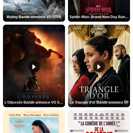
Mutiny Bande-annonce VO STFR
Spider-Man: Brand New Day Bande-annonce VO STFR
L'Odyssée Bande-annonce VO STFR
Le Triangle d'or Bande-annonce VF