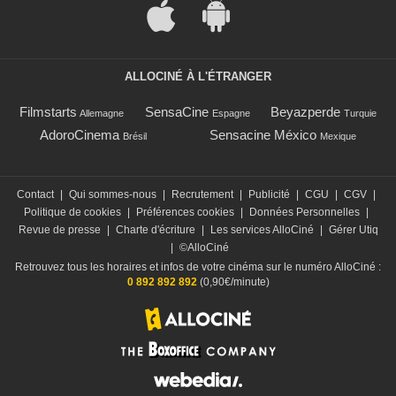
ALLOCINÉ À L'ÉTRANGER
Filmstarts
SensaCine
Beyazperde
Allemagne
Espagne
Turquie
AdoroCinema
Sensacine México
Brésil
Mexique
Contact
|
Qui sommes-nous
|
Recrutement
|
Publicité
|
CGU
|
CGV
|
Politique de cookies
|
Préférences cookies
|
Données Personnelles
|
Revue de presse
|
Charte d'écriture
|
Les services AlloCiné
|
Gérer Utiq
|
©AlloCiné
Retrouvez tous les horaires et infos de votre cinéma sur le numéro AlloCiné :
0 892 892 892
(0,90€/minute)