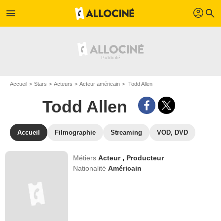
profil
menu
search
Accueil
Stars
Acteurs
Acteur américain
Todd Allen
Todd Allen
Accueil
Filmographie
Streaming
VOD, DVD
Métiers
Acteur
,
Producteur
Nationalité
Américain