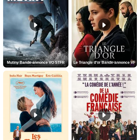
Mutiny Bande-annonce VO STFR
Le Triangle d'or Bande-annonce VF