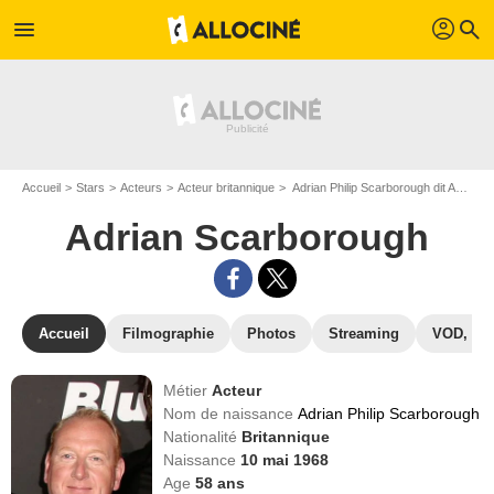
profil
menu
search
Accueil
Stars
Acteurs
Acteur britannique
Adrian Philip Scarborough dit Adrian Scarborough
Adrian Scarborough
Accueil
Filmographie
Photos
Streaming
VOD, DV
Métier
Acteur
Nom de naissance
Adrian Philip Scarborough
Nationalité
Britannique
Naissance
10 mai 1968
Age
58
ans