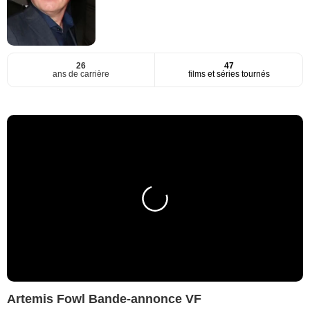
26
47
ans de carrière
films et séries tournés
Artemis Fowl Bande-annonce VF