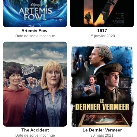
Artemis Fowl
1917
Date de sortie inconnue
15 janvier 2020
The Accident
Le Dernier Vermeer
Date de sortie inconnue
30 mars 2021