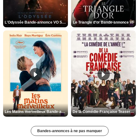
L'Odyssée Bande-annonce VO STFR
Le Triangle d'or Bande-annonce VF
Les Matins merveilleux Bande-annonce VF
De la Comédie-Française Teaser VF
Bandes-annonces à ne pas manquer