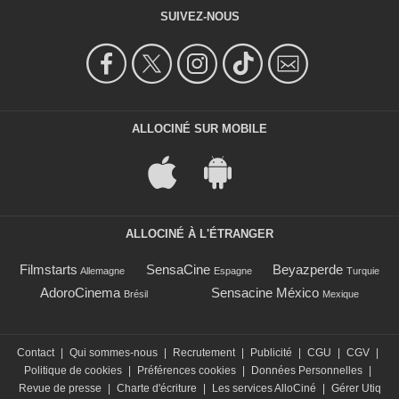
SUIVEZ-NOUS
ALLOCINÉ SUR MOBILE
ALLOCINÉ À L'ÉTRANGER
Filmstarts
SensaCine
Beyazperde
Allemagne
Espagne
Turquie
AdoroCinema
Sensacine México
Brésil
Mexique
Contact
|
Qui sommes-nous
|
Recrutement
|
Publicité
|
CGU
|
CGV
|
Politique de cookies
|
Préférences cookies
|
Données Personnelles
|
Revue de presse
|
Charte d'écriture
|
Les services AlloCiné
|
Gérer Utiq