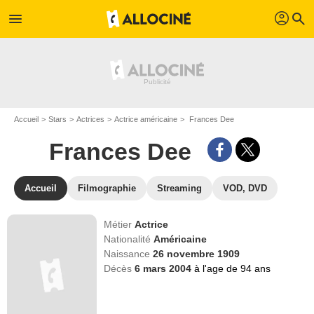
profil
menu
search
Accueil
Stars
Actrices
Actrice américaine
Frances Dee
Frances Dee
Accueil
Filmographie
Streaming
VOD, DVD
Métier
Actrice
Nationalité
Américaine
Naissance
26 novembre 1909
Décès
6 mars 2004
à l'age de 94 ans