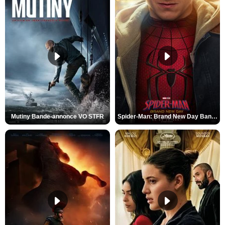
Mutiny Bande-annonce VO STFR
Spider-Man: Brand New Day Bande-annonce VO STFR