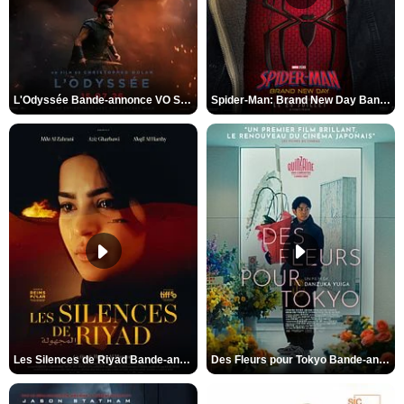
L'Odyssée Bande-annonce VO STFR
Spider-Man: Brand New Day Bande-annonce VO STFR
Les Silences de Riyad Bande-annonce VO STFR
Des Fleurs pour Tokyo Bande-annonce VO STFR