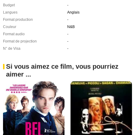
Budget
-
Langues
Anglais
Format production
-
Couleur
N&B
Format audio
-
Format de projection
-
N° de Visa
-
Si vous aimez ce film, vous pourriez
aimer ...