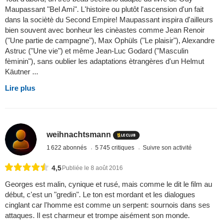
Maupassant "Bel Ami". L'histoire ou plutôt l'ascension d'un fait
dans la sociètè du Second Empire! Maupassant inspira d'ailleurs
bien souvent avec bonheur les cinèastes comme Jean Renoir
("Une partie de campagne"), Max Ophüls ("Le plaisir"), Alexandre
Astruc ("Une vie") et même Jean-Luc Godard ("Masculin
fèminin"), sans oublier les adaptations ètrangères d'un Helmut
Käutner ...
Lire plus
weihnachtsmann
1 622 abonnés
5 745 critiques
Suivre son activité
4,5
Publiée le 8 août 2016
Georges est malin, cynique et rusé, mais comme le dit le film au
début, c'est un "gredin". Le ton est mordant et les dialogues
cinglant car l'homme est comme un serpent: sournois dans ses
attaques. Il est charmeur et trompe aisément son monde.