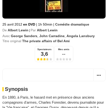
25 avril 2012
en DVD
|
1h 50min
|
Comédie dramatique
De
Albert Lewin
Par
Albert Lewin
|
Avec
George Sanders
,
John Carradine
,
Angela Lansbury
Titre original
The private affairs of Bel Ami
Spectateurs
Mes amis
3,6
--
Synopsis
En 1880, à Paris, le hasard met en présence deux anciens
compagnons d'armes, Charles Forestier, devenu journaliste pour
la "Vie française", et Georges Duroy, désoeuvré depuis qu'il a