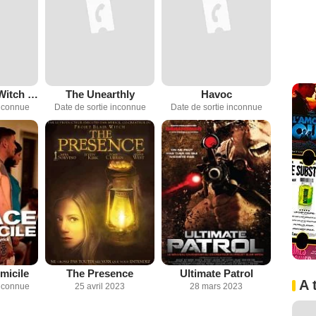
Untitled Blair Witch Movie
The Unearthly
Havoc
inconnue
Date de sortie inconnue
Date de sortie inconnue
micile
The Presence
Ultimate Patrol
A 
inconnue
25 avril 2023
28 mars 2023