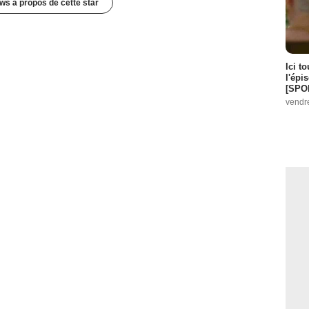
ws à propos de cette star
Ici t
l'épi
[SPO
vendr