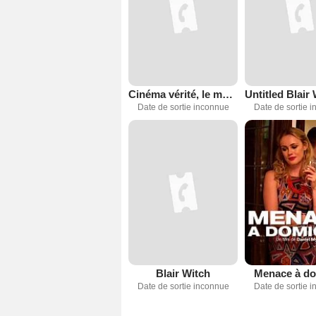
Cinéma vérité, le moment décisif
Date de sortie inconnue
Date de sortie 
Blair Witch
Menace à do
Date de sortie inconnue
Date de sortie 