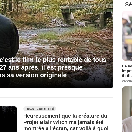
Sé
c'est le film le plus rentable de tous
 27 ans après, il est presque
Ce so
Impos
ns sa version originale
thrill
vendr
News - Culture ciné
Heureusement que la créature du
Projet Blair Witch n'a jamais été
montrée à l'écran, car voilà à quoi