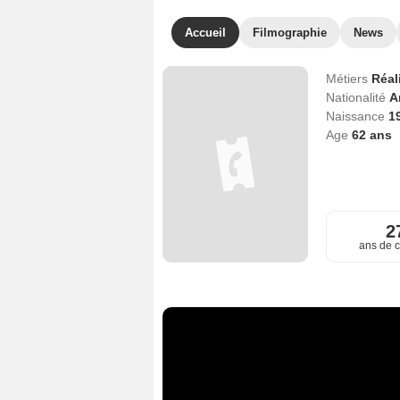
Accueil
Filmographie
News
Métiers
Réal
Nationalité
A
Naissance
1
Age
62
ans
2
ans de c