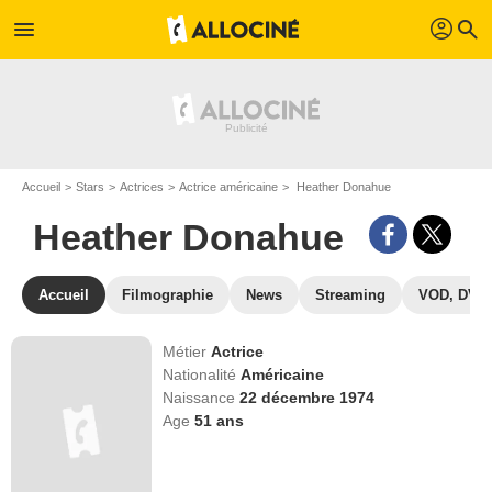
profil
menu
search
Accueil
Stars
Actrices
Actrice américaine
Heather Donahue
Heather Donahue
Accueil
Filmographie
News
Streaming
VOD, DVD
Métier
Actrice
Nationalité
Américaine
Naissance
22 décembre 1974
Age
51
ans