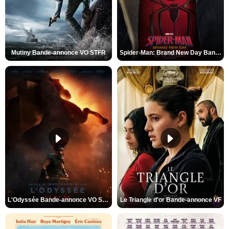
Mutiny Bande-annonce VO STFR
Spider-Man: Brand New Day Bande-annonce VO STFR
L'Odyssée Bande-annonce VO STFR
Le Triangle d'or Bande-annonce VF