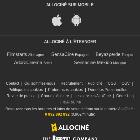
ALLOCINÉ SUR MOBILE
ALLOCINÉ À L'ÉTRANGER
Filmstarts
SensaCine
Beyazperde
Allemagne
Espagne
Turquie
AdoroCinema
Sensacine México
Brésil
Mexique
Contact
|
Qui sommes-nous
|
Recrutement
|
Publicité
|
CGU
|
CGV
|
Politique de cookies
|
Préférences cookies
|
Données Personnelles
|
Revue de presse
|
Charte d'écriture
|
Les services AlloCiné
|
Gérer Utiq
|
©AlloCiné
Retrouvez tous les horaires et infos de votre cinéma sur le numéro AlloCiné :
0 892 892 892
(0,90€/minute)