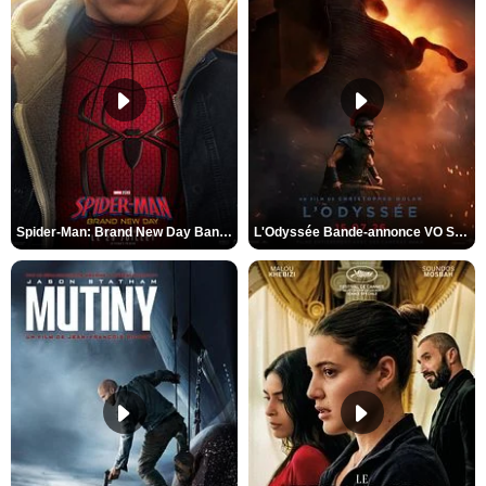
Spider-Man: Brand New Day Bande-annonce VO STFR
L'Odyssée Bande-annonce VO STFR