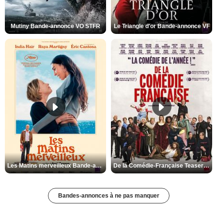
Mutiny Bande-annonce VO STFR
Le Triangle d'or Bande-annonce VF
Les Matins merveilleux Bande-annonce VF
De la Comédie-Française Teaser VF
Bandes-annonces à ne pas manquer