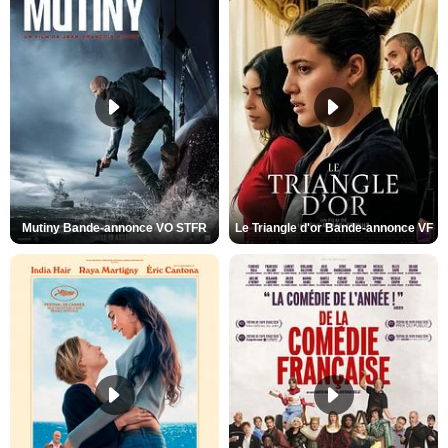
Mutiny Bande-annonce VO STFR
Le Triangle d'or Bande-annonce VF