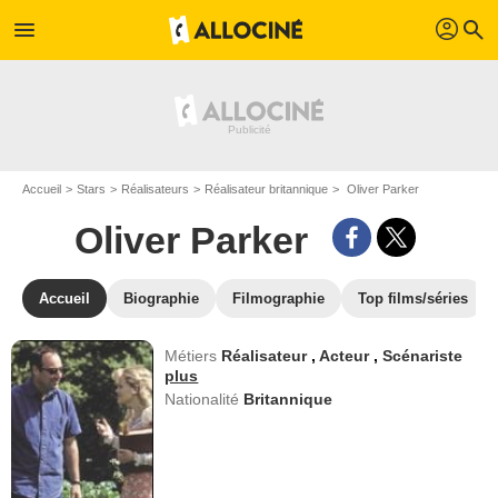
profil
menu
search
Accueil
Stars
Réalisateurs
Réalisateur britannique
Oliver Parker
Oliver Parker
Accueil
Biographie
Filmographie
Top films/séries
Métiers
Réalisateur
,
Acteur
,
Scénariste
plus
Nationalité
Britannique