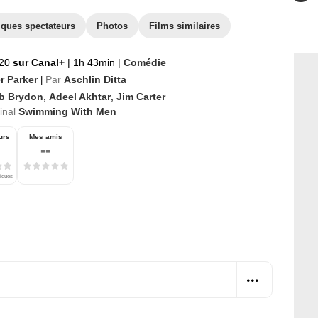
iques spectateurs
Photos
Films similaires
020
sur Canal+
|
1h 43min
|
Comédie
r Parker
Par
Aschlin Ditta
|
b Brydon
,
Adeel Akhtar
,
Jim Carter
ginal
Swimming With Men
urs
Mes amis
--
tiques