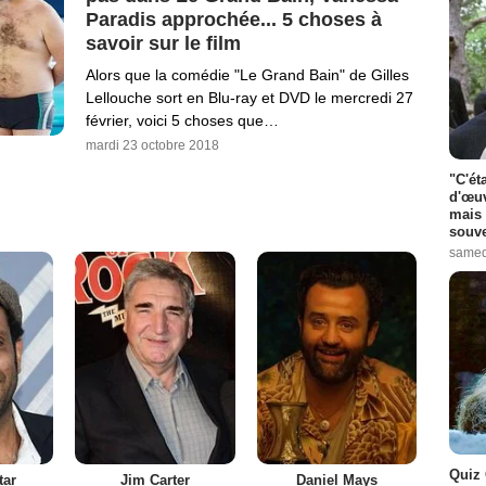
Paradis approchée... 5 choses à
savoir sur le film
Alors que la comédie "Le Grand Bain" de Gilles
Lellouche sort en Blu-ray et DVD le mercredi 27
février, voici 5 choses que…
mardi 23 octobre 2018
"C'ét
d'œuv
mais 
souve
samed
Quiz 
tar
Jim Carter
Daniel Mays