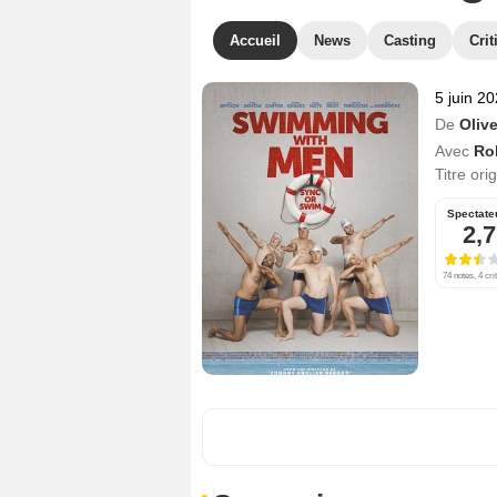
Accueil
News
Casting
Crit
5 juin 2
De
Olive
Avec
Ro
Titre ori
Spectate
2,7
74 notes, 4 cri