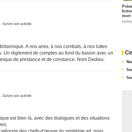
Prése
ficti
mort 
samed
Suivre son activité
itannique. A nos amis, à nos combats, à nos luttes
Ce
s. Un règlement de comptes au fond du bassin avec un
manque de prestance et de constance. Nom Dedieu.
Na
Sw
Sw
Suivre son activité
que est bien là, avec des dialogues et des situations
res.
catégorie des chefs-d'œuvre du septième art, mais