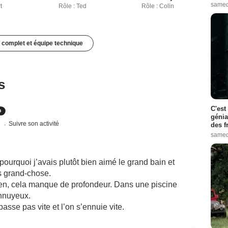
samed
t
Rôle : Ted
Rôle : Colin
 complet et équipe technique
s
C'est
génia
s
Suivre son activité
des f
samed
ourquoi j’avais plutôt bien aimé le grand bain et
as grand-chose.
 bien, cela manque de profondeur. Dans une piscine
ennuyeux.
passe pas vite et l’on s’ennuie vite.