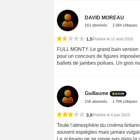
DAVID MOREAU
161 abonnés
2 384 critiques
1,5
Publiée le 11 août 2020
FULL MONTY. Le grand bain version br
pour un concours de figures imposée
ballets de jambes poilues. Un gros 
Guillaume
156 abonnés
1 769 critiques
3,0
Publiée le 6 juin 2020
Toute l'atmosphère du cinéma britanni
souvent espiègles mais jamais vulgai
Le scénario ne se range pas dans la 