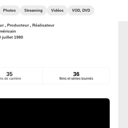
Photos
Streaming
Vidéos
VOD, DVD
eur
,
Producteur
,
Réalisateur
méricain
 juillet 1980
35
36
ns de carrière
films et séries tournés