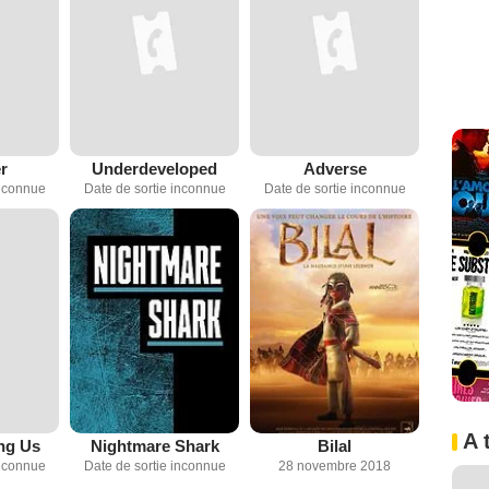
r
Underdeveloped
Adverse
inconnue
Date de sortie inconnue
Date de sortie inconnue
A 
ng Us
Nightmare Shark
Bilal
inconnue
Date de sortie inconnue
28 novembre 2018