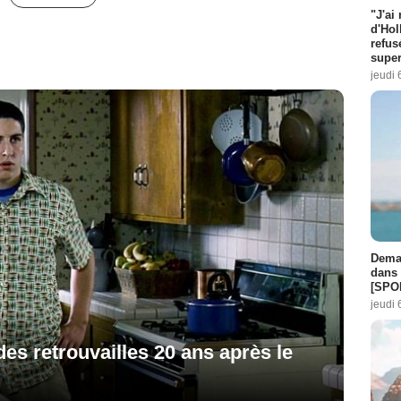
"J'ai
d'Hol
refus
super
jeudi 
Demai
dans 
[SPO
jeudi 
des retrouvailles 20 ans après le