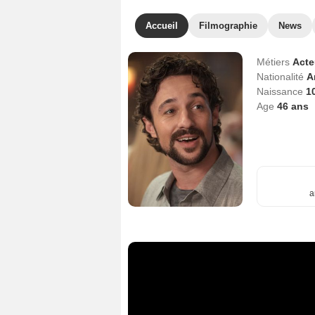
Accueil
Filmographie
News
Métiers
Act
Nationalité
A
Naissance
10
Age
46
ans
a