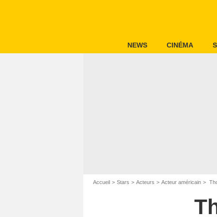
NEWS
CINÉMA
S
Accueil
Stars
Acteurs
Acteur américain
Tho
Th