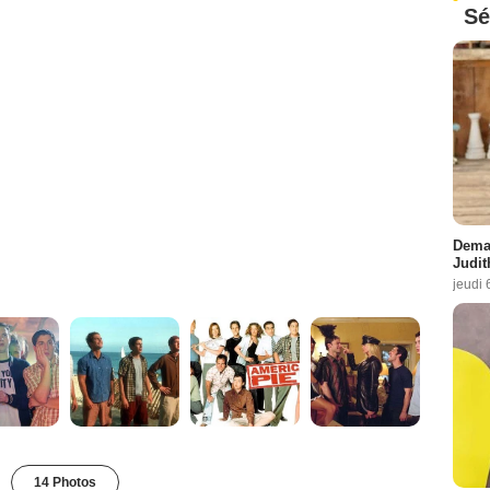
Sé
Demai
Judit
jeudi 
14 Photos