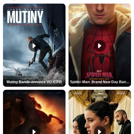
Mutiny Bande-annonce VO STFR
Spider-Man: Brand New Day Bande-annonce VO STFR