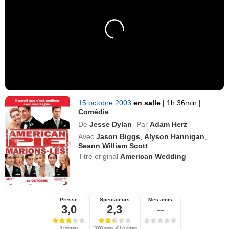
15 octobre 2003
en salle
|
1h 36min
|
Comédie
De
Jesse Dylan
Par
Adam Herz
|
Avec
Jason Biggs
,
Alyson Hannigan
,
Seann William Scott
Titre original
American Wedding
Presse
Spectateurs
Mes amis
3,0
2,3
--
9 critiques
19380 notes, 401 critiques