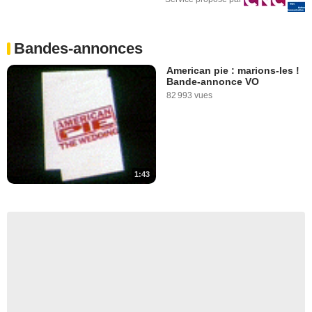
Bandes-annonces
American pie : marions-les !
Bande-annonce VO
82 993 vues
1:43