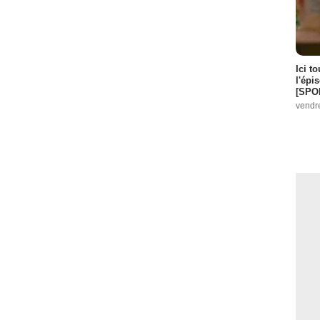
Ici t
l'épi
[SPO
vendr