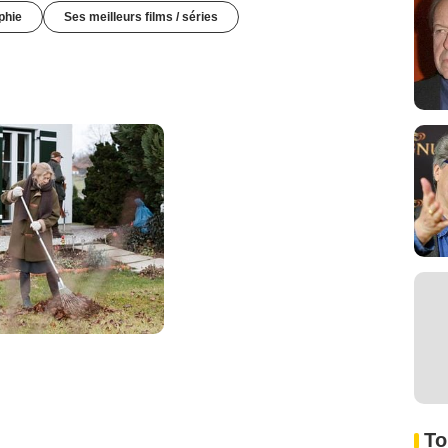
phie
Ses meilleurs films / séries
To