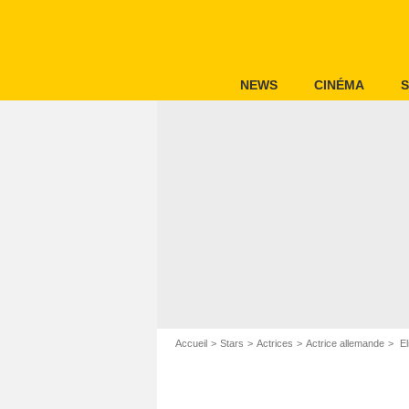
NEWS
CINÉMA
S
Accueil
Stars
Actrices
Actrice allemande
El