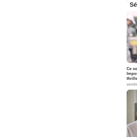
Sé
Ce so
Impos
thrill
vendr