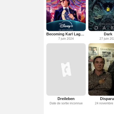
Becoming Karl Lagerfeld
Dark
7 juin 2024
27 juin 20
Dreileben
Dispar
Date de sortie inconnue
24 novembre