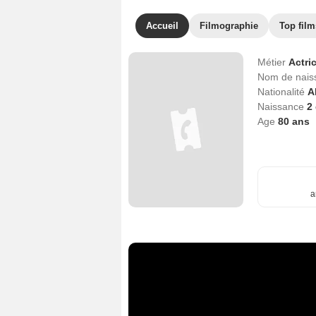
Accueil
Filmographie
Top film
Métier
Actri
Nom de nai
Nationalité
A
Naissance
2
Age
80
ans
a