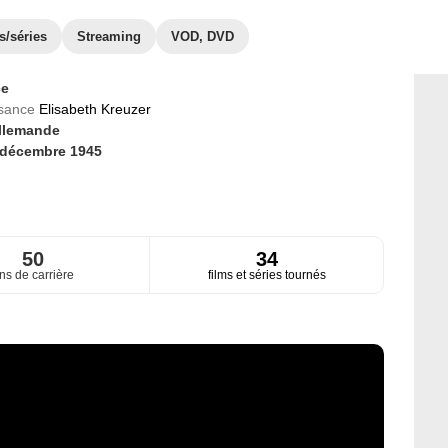
s/séries
Streaming
VOD, DVD
ce
ssance
Elisabeth Kreuzer
llemande
 décembre 1945
50
34
ns de carrière
films et séries tournés