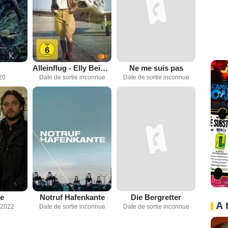
Alleinflug - Elly Beinhorn
Ne me suis pas
20
Date de sortie inconnue
Date de sortie inconnue
ue
Notruf Hafenkante
Die Bergretter
A 
 2022
Date de sortie inconnue
Date de sortie inconnue