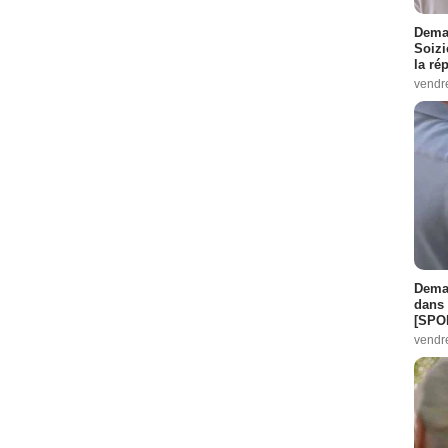
Demai
Soizi
la ré
vendr
Demai
dans 
[SPO
vendr