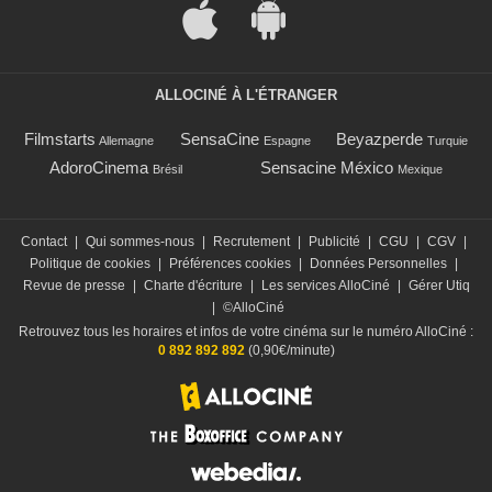
ALLOCINÉ À L'ÉTRANGER
Filmstarts
SensaCine
Beyazperde
Allemagne
Espagne
Turquie
AdoroCinema
Sensacine México
Brésil
Mexique
Contact
|
Qui sommes-nous
|
Recrutement
|
Publicité
|
CGU
|
CGV
|
Politique de cookies
|
Préférences cookies
|
Données Personnelles
|
Revue de presse
|
Charte d'écriture
|
Les services AlloCiné
|
Gérer Utiq
|
©AlloCiné
Retrouvez tous les horaires et infos de votre cinéma sur le numéro AlloCiné :
0 892 892 892
(0,90€/minute)