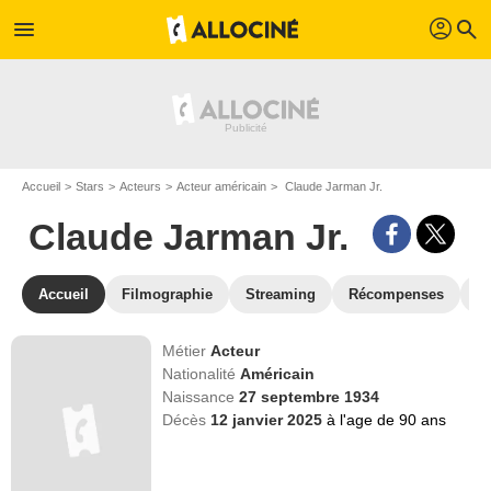
profil
menu
search
Accueil
Stars
Acteurs
Acteur américain
Claude Jarman Jr.
Claude Jarman Jr.
Accueil
Filmographie
Streaming
Récompenses
V
Métier
Acteur
Nationalité
Américain
Naissance
27 septembre 1934
Décès
12 janvier 2025
à l'age de 90 ans