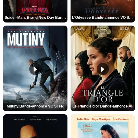
Spider-Man: Brand New Day Bande-annonce VO STFR
L'Odyssée Bande-annonce VO STFR
Mutiny Bande-annonce VO STFR
Le Triangle d'or Bande-annonce VF