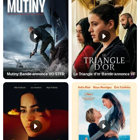
Mutiny Bande-annonce VO STFR
Le Triangle d'or Bande-annonce VF