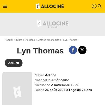
profil
menu
search
Accueil
Stars
Actrices
Actrice américaine
Lyn Thomas
Lyn Thomas
Accueil
Métier
Actrice
Nationalité
Américaine
Naissance
2 novembre 1929
Décès
26 août 2004
à l'age de 74 ans