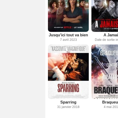
Jusqu'ici tout va bien
A Jama
7 avril 2023
Date de sortie 
Sparring
Braqueu
31 janvier 2018
4 mai 20