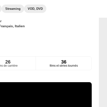
Streaming
VOD, DVD
r
Français,
Italien
26
36
ns de carrière
films et séries tournés