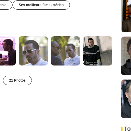
phie
Ses meilleurs films / séries
21 Photos
To