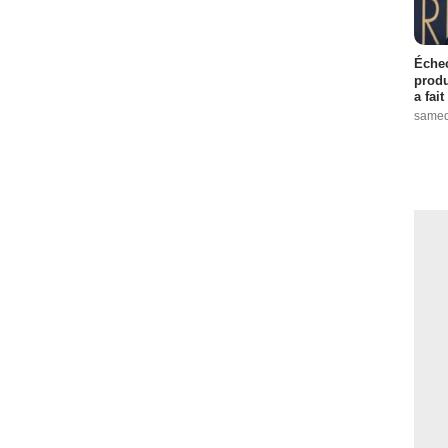
Échec
produ
a fai
samed