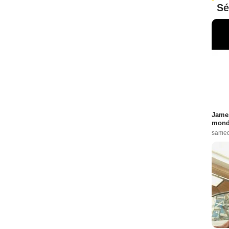
Sé
James
monde
samed