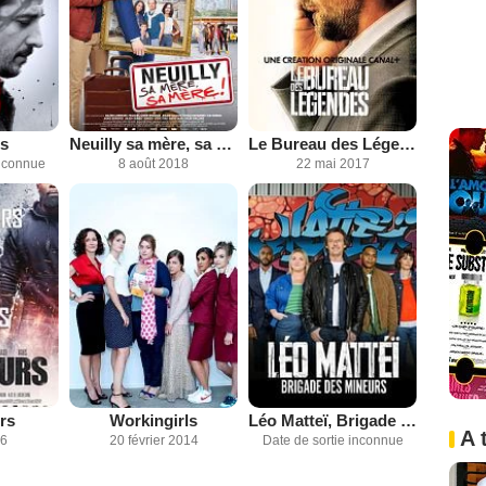
is
Neuilly sa mère, sa mère
Le Bureau des Légendes
inconnue
8 août 2018
22 mai 2017
rs
Workingirls
Léo Matteï, Brigade des mineurs
A 
16
20 février 2014
Date de sortie inconnue