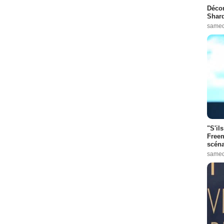
Décon
Shard
samed
"S'il
Freem
scéna
samed