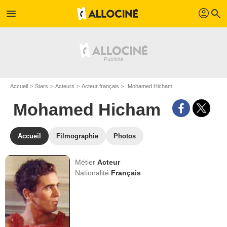
profil
menu
search
Accueil
Stars
Acteurs
Acteur français
Mohamed Hicham
Mohamed Hicham
Accueil
Filmographie
Photos
Métier
Acteur
Nationalité
Français