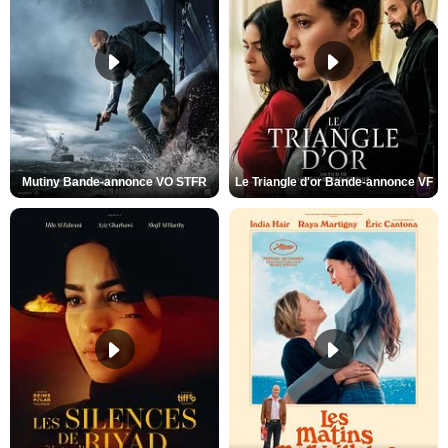
Mutiny Bande-annonce VO STFR
Le Triangle d'or Bande-annonce VF