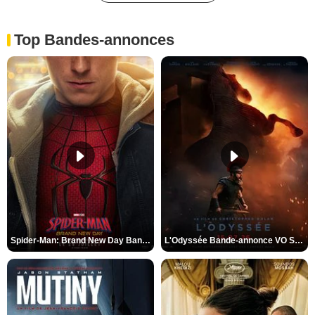
Top Bandes-annonces
Spider-Man: Brand New Day Bande-annonce VO STFR
L'Odyssée Bande-annonce VO STFR