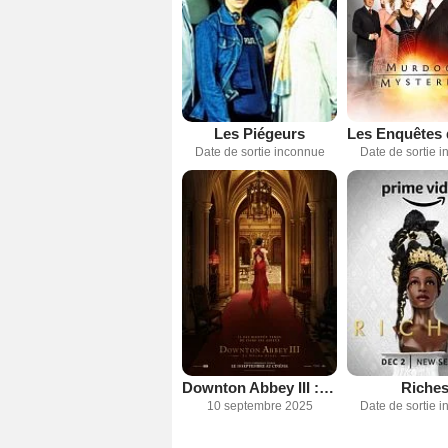
Les Piégeurs
Date de sortie inconnue
Date de sortie 
Downton Abbey III : le grand final
Riche
10 septembre 2025
Date de sortie 