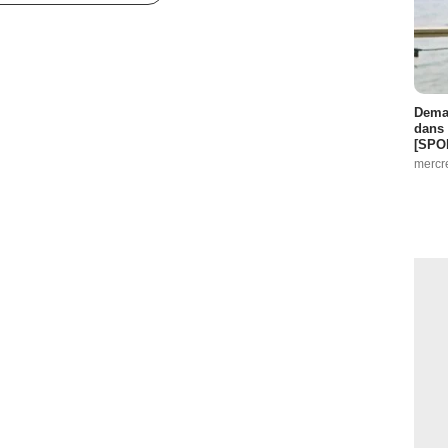
Demai
dans 
[SPO
mercr