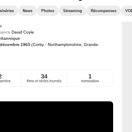
s/séries
News
Photos
Streaming
Récompenses
VO
r
ssance
David Coyle
ritannique
 décembre 1963
(Corby - Northamptonshire, Grande-
2
34
1
arrière
films et séries tournés
nomination