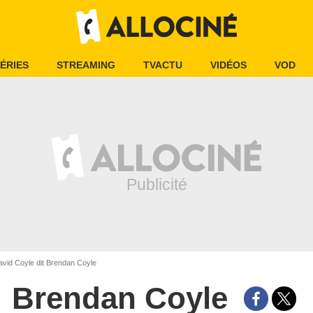
ÉRIES
STREAMING
TVACTU
VIDÉOS
VOD
vid Coyle dit Brendan Coyle
Brendan Coyle