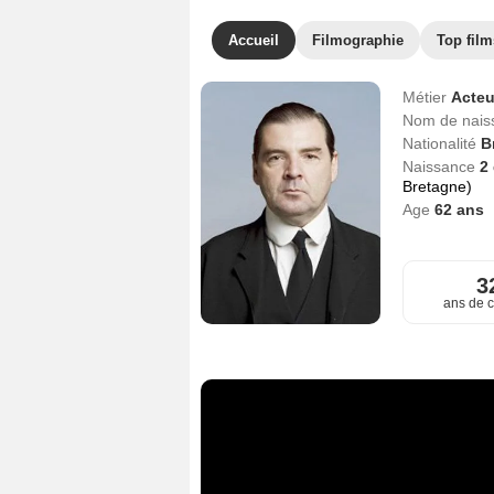
Accueil
Filmographie
Top film
Métier
Acteu
Nom de nai
Nationalité
B
Naissance
2
Bretagne)
Age
62
ans
3
ans de c