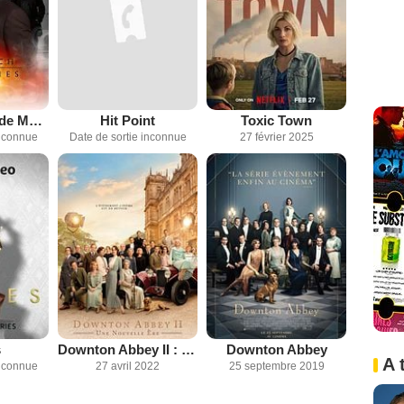
Les Enquêtes de Murdoch
Hit Point
Toxic Town
inconnue
Date de sortie inconnue
27 février 2025
s
Downton Abbey II : Une nouvelle ère
Downton Abbey
A 
inconnue
27 avril 2022
25 septembre 2019