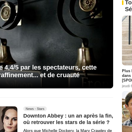
To
Sé
e 4,4/5 par les spectateurs, cette
Plus 
affinement... et de cruauté
dans 
[SPO
jeudi 
News - Stars
Downton Abbey : un an après la fin,
où retrouver les stars de la série ?
Alors que Michelle Dockery, la Mary Crawley de