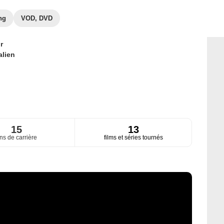
ng
VOD, DVD
r
alien
15
13
ns de carrière
films et séries tournés