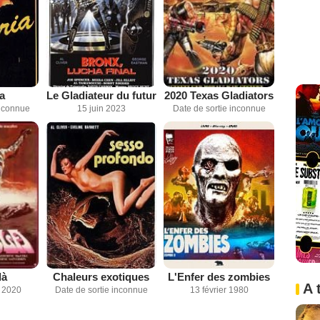
a
Le Gladiateur du futur
2020 Texas Gladiators
inconnue
15 juin 2023
Date de sortie inconnue
là
Chaleurs exotiques
L'Enfer des zombies
A 
 2020
Date de sortie inconnue
13 février 1980