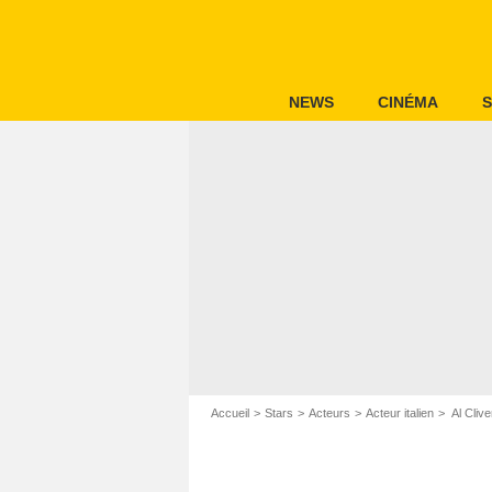
NEWS
CINÉMA
S
Accueil
Stars
Acteurs
Acteur italien
Al Clive