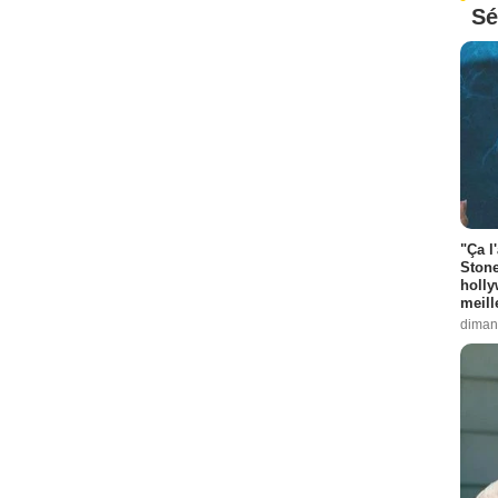
Sé
"Ça l
Stone
holly
meill
diman