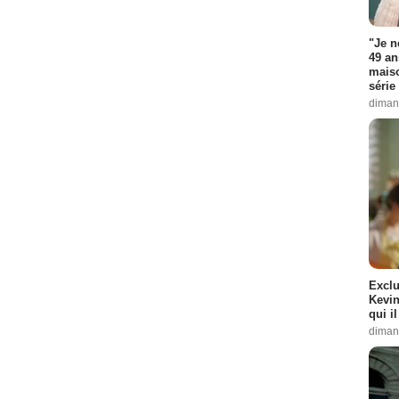
"Je n
49 an
maiso
série 
diman
Exclu
Kevin
qui i
diman