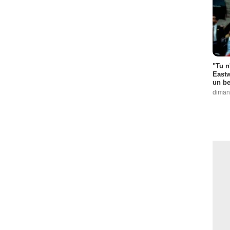
"Tu n
Eastw
un be
diman