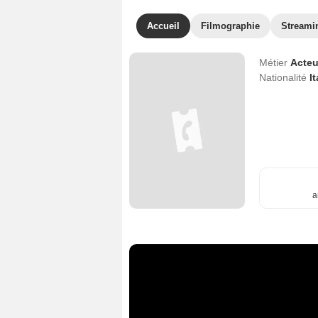
Accueil
Filmographie
Streami
Métier
Acteu
Nationalité
It
a