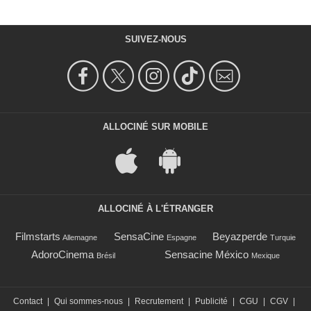
SUIVEZ-NOUS
ALLOCINÉ SUR MOBILE
ALLOCINÉ À L'ÉTRANGER
Filmstarts
SensaCine
Beyazperde
Allemagne
Espagne
Turquie
AdoroCinema
Sensacine México
Brésil
Mexique
Contact
|
Qui sommes-nous
|
Recrutement
|
Publicité
|
CGU
|
CGV
|