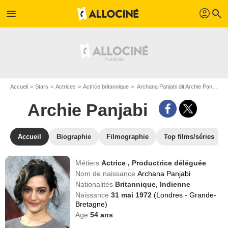
profil
menu
search
Accueil
Stars
Actrices
Actrice britannique
Archana Panjabi dit Archie Panjabi
Archie Panjabi
Accueil
Biographie
Filmographie
Top films/séries
Métiers
Actrice
,
Productrice déléguée
Nom de naissance
Archana Panjabi
Nationalités
Britannique,
Indienne
Naissance
31 mai 1972
(Londres - Grande-
Bretagne)
Age
54
ans