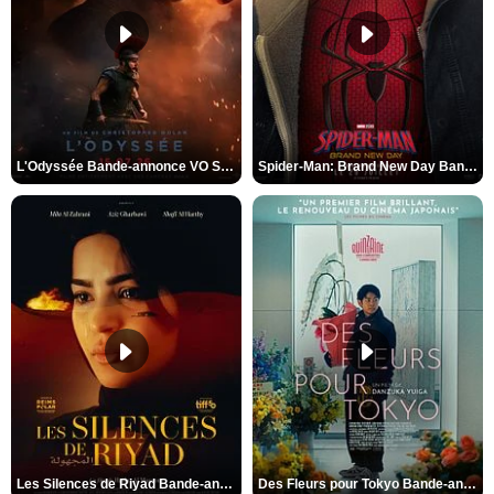
L'Odyssée Bande-annonce VO STFR
Spider-Man: Brand New Day Bande-annonce VO STFR
Les Silences de Riyad Bande-annonce VO STFR
Des Fleurs pour Tokyo Bande-annonce VO STFR