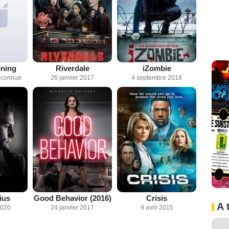
ening
Riverdale
iZombie
inconnue
26 janvier 2017
4 septembre 2018
ius
Good Behavior (2016)
Crisis
A 
2020
24 janvier 2017
9 avril 2015