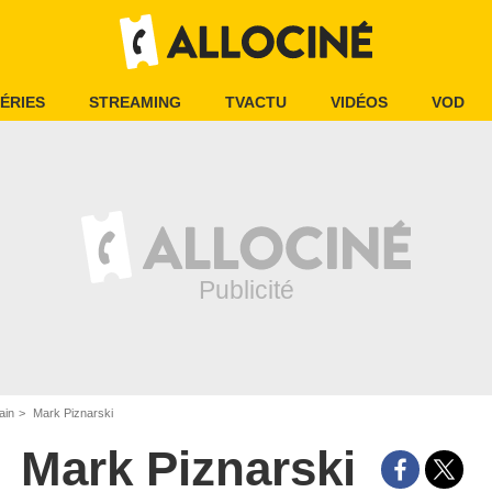
ÉRIES
STREAMING
TVACTU
VIDÉOS
VOD
ain
Mark Piznarski
Mark Piznarski