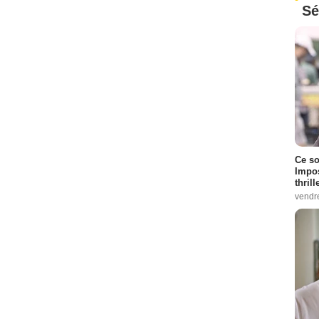
Sé
Ce so
Impos
thrill
vendr