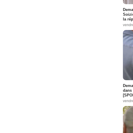
Demai
Soizi
la ré
vendr
Demai
dans 
[SPO
vendr