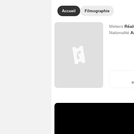
Accueil
Filmographie
Métiers
Réal
Nationalité
A
a