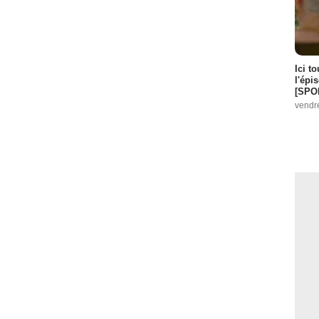
Ici t
l'épi
[SPO
vendr