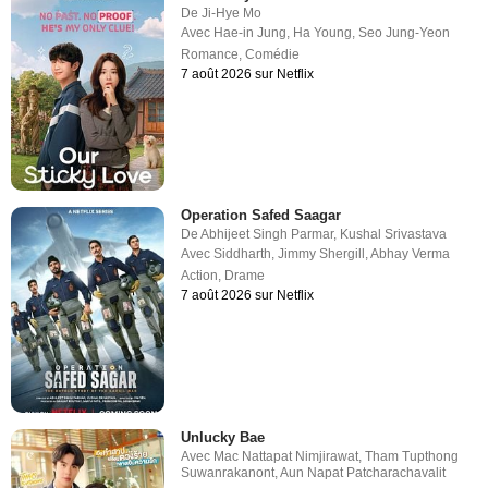
De
Ji-Hye Mo
Avec
Hae-in Jung
,
Ha Young
,
Seo Jung-Yeon
Romance
,
Comédie
7 août 2026 sur Netflix
Operation Safed Saagar
De
Abhijeet Singh Parmar
,
Kushal Srivastava
Avec
Siddharth
,
Jimmy Shergill
,
Abhay Verma
Action
,
Drame
7 août 2026 sur Netflix
Unlucky Bae
Avec
Mac Nattapat Nimjirawat
,
Tham Tupthong
Suwanrakanont
,
Aun Napat Patcharachavalit