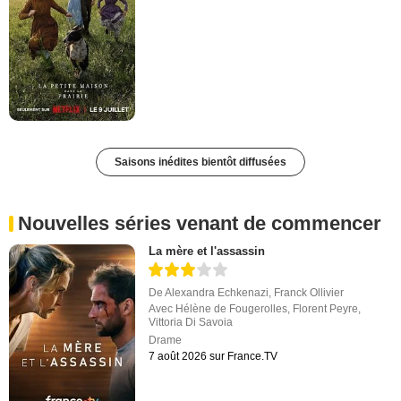
Saisons inédites bientôt diffusées
Nouvelles séries venant de commencer
La mère et l'assassin
De
Alexandra Echkenazi
,
Franck Ollivier
Avec
Hélène de Fougerolles
,
Florent Peyre
,
Vittoria Di Savoia
Drame
7 août 2026 sur France.TV