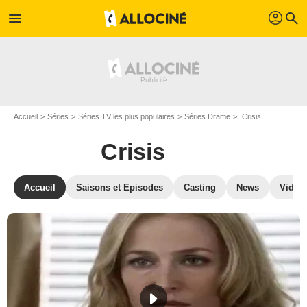
profil
menu
search
Accueil
Séries
Séries TV les plus populaires
Séries Drame
Crisis
Crisis
Accueil
Saisons et Episodes
Casting
News
Vidéo