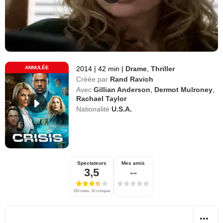
ANNULÉE
2014
|
42 min
|
Drame
,
Thriller
Créée par
Rand Ravich
Avec
Gillian Anderson
,
Dermot Mulroney
,
Rachael Taylor
Nationalité
U.S.A.
Spectateurs
Mes amis
3,5
--
183 notes, 10 critiques