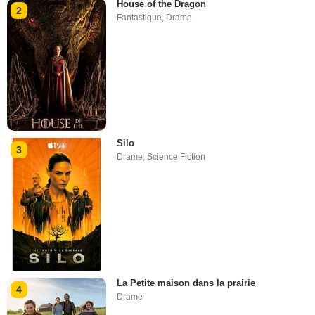
House of the Dragon
2
Fantastique
,
Drame
Silo
3
Drame
,
Science Fiction
La Petite maison dans la prairie
4
Drame