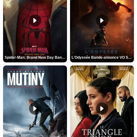
Spider-Man: Brand New Day Bande-annonce VO STFR
L'Odyssée Bande-annonce VO STFR