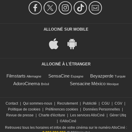
ALLOCINÉ SUR MOBILE
ALLOCINÉ À L'ÉTRANGER
Filmstarts
SensaCine
Beyazperde
Allemagne
Espagne
Turquie
AdoroCinema
Sensacine México
Brésil
Mexique
Contact
|
Qui sommes-nous
|
Recrutement
|
Publicité
|
CGU
|
CGV
|
Politique de cookies
|
Préférences cookies
|
Données Personnelles
|
Revue de presse
|
Charte d'écriture
|
Les services AlloCiné
|
Gérer Utiq
|
©AlloCiné
Retrouvez tous les horaires et infos de votre cinéma sur le numéro AlloCiné :