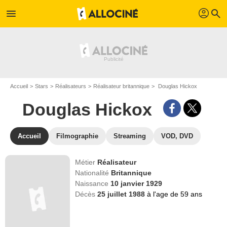
profil
menu
search
Accueil
Stars
Réalisateurs
Réalisateur britannique
Douglas Hickox
Douglas Hickox
Accueil
Filmographie
Streaming
VOD, DVD
Métier
Réalisateur
Nationalité
Britannique
Naissance
10 janvier 1929
Décès
25 juillet 1988
à l'age de 59 ans