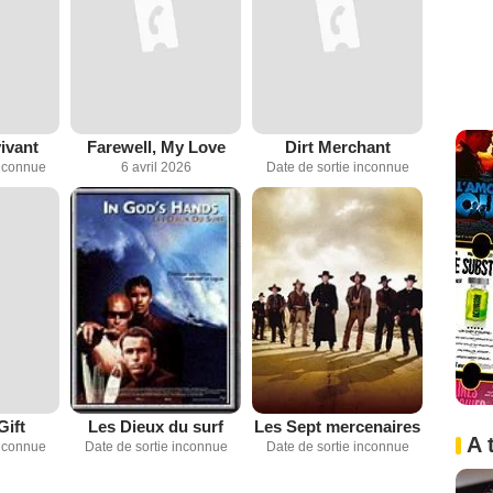
vivant
Farewell, My Love
Dirt Merchant
inconnue
6 avril 2026
Date de sortie inconnue
Gift
Les Dieux du surf
Les Sept mercenaires
A 
inconnue
Date de sortie inconnue
Date de sortie inconnue