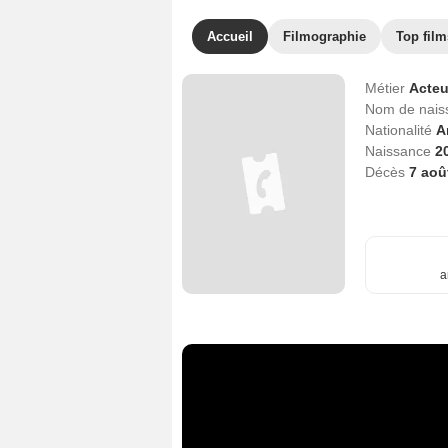
Accueil
Filmographie
Top film
Métier
Acteu
Nom de nai
Nationalité
A
Naissance
2
Décès
7 aoû
a