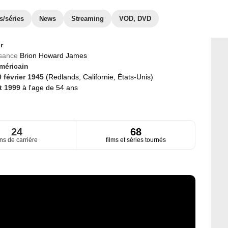
s/séries
News
Streaming
VOD, DVD
r
ssance
Brion Howard James
méricain
0 février 1945
(Redlands, Californie, États-Unis)
t 1999
à l'age de 54 ans
24
68
ns de carrière
films et séries tournés