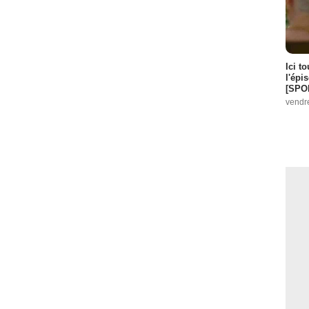
Ici t
l'épi
[SPO
vendr