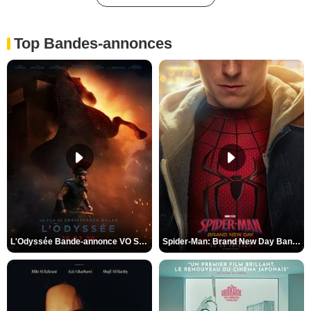
Top Bandes-annonces
L'Odyssée Bande-annonce VO STFR
Spider-Man: Brand New Day Bande-annonce VO STFR