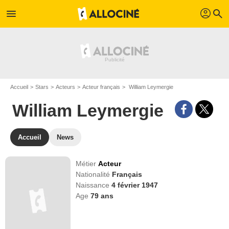
profil
menu
search
Accueil
Stars
Acteurs
Acteur français
William Leymergie
William Leymergie
Accueil
News
Métier
Acteur
Nationalité
Français
Naissance
4 février 1947
Age
79
ans