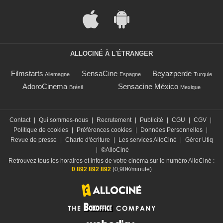
ALLOCINÉ À L'ÉTRANGER
Filmstarts
SensaCine
Beyazperde
Allemagne
Espagne
Turquie
AdoroCinema
Sensacine México
Brésil
Mexique
Contact
|
Qui sommes-nous
|
Recrutement
|
Publicité
|
CGU
|
CGV
|
Politique de cookies
|
Préférences cookies
|
Données Personnelles
|
Revue de presse
|
Charte d'écriture
|
Les services AlloCiné
|
Gérer Utiq
|
©AlloCiné
Retrouvez tous les horaires et infos de votre cinéma sur le numéro AlloCiné :
0 892 892 892
(0,90€/minute)