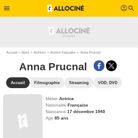
profil
menu
search
Accueil
Stars
Actrices
Actrice française
Anna Prucnal
Anna Prucnal
Accueil
Filmographie
Streaming
VOD, DVD
Métier
Actrice
Nationalité
Française
Naissance
17 décembre 1940
Age
85
ans