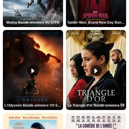
Mutiny Bande-annonce VO STFR
Spider-Man: Brand New Day Bande-annonce VO STFR
L'Odyssée Bande-annonce VO STFR
Le Triangle d'or Bande-annonce VF