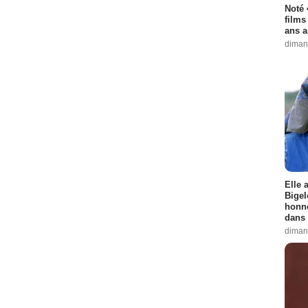
Noté 
films
ans a
diman
Elle 
Bigel
honne
dans 
diman