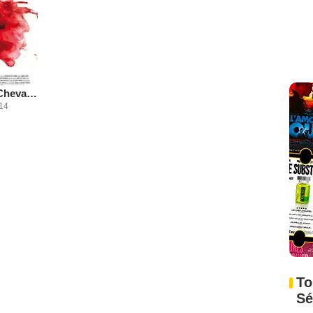
Les 3 vies du Chevalier
014
To
Sé