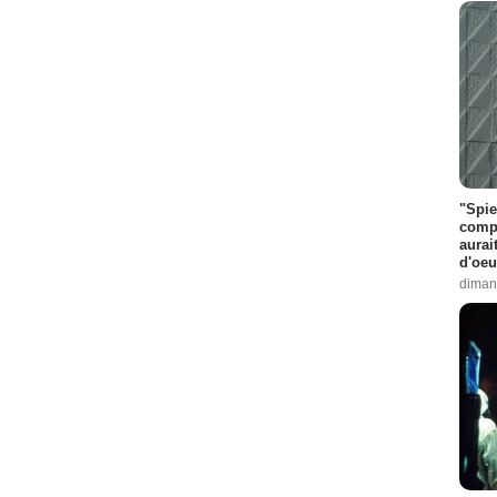
"Spie
compl
aurai
d'oeu
diman