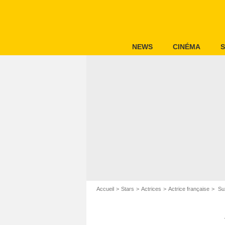
NEWS
CINÉMA
S
Accueil
Stars
Actrices
Actrice française
Suz