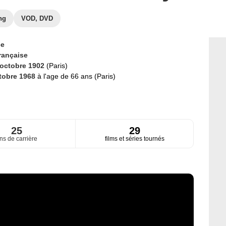
ng
VOD, DVD
ce
rançaise
 octobre 1902
(Paris)
tobre 1968
à l'age de 66 ans (Paris)
25
29
ns de carrière
films et séries tournés