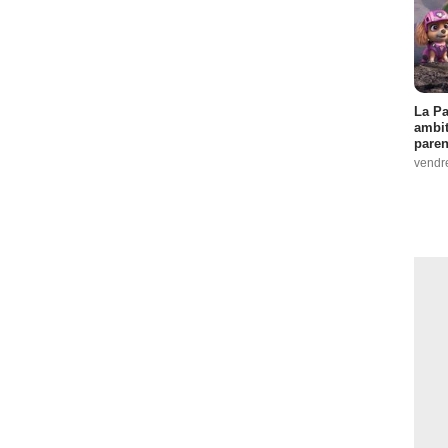
La Pa
ambit
paren
vendr