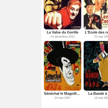
La Valse du Gorille
L'Ecole des c
14 décembre 2011
21 mai 19
Sénéchal le Magnifique
La Bande à
24 mai 1957
16 mai 20