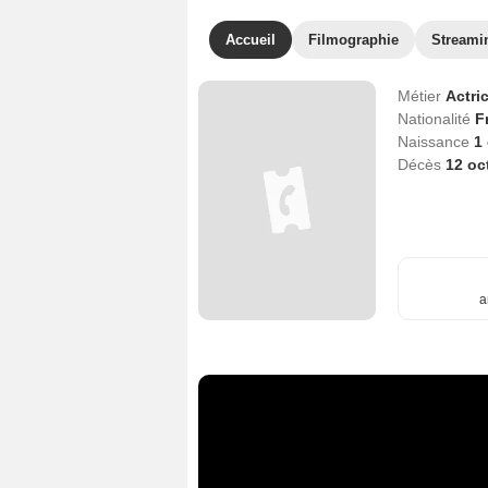
Accueil
Filmographie
Streami
Métier
Actri
Nationalité
F
Naissance
1
Décès
12 oc
a