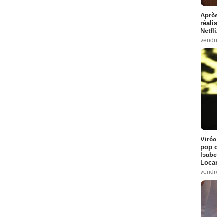
Après
réali
Netfl
vendr
Virée
pop d
Isabe
Loca
vendr