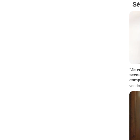
Sé
"Je c
secou
compo
vendr