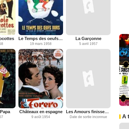
ocottes
Le Temps des oeufs durs
La Garçonne
58
19 mars 1958
5 avril 1957
 Papa
Châteaux en espagne
Les Amours finissent à l'aube
A 
07
9 août 1954
Date de sortie inconnue