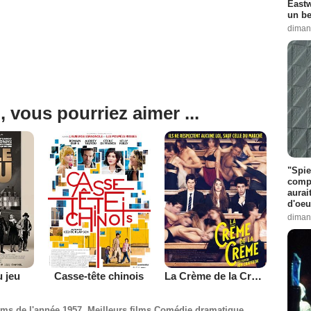
Eastw
un be
diman
, vous pourriez aimer ...
"Spie
compl
aurai
d'oeu
diman
u jeu
Casse-tête chinois
La Crème de la Crème
ilms de l'année 1957
,
Meilleurs films Comédie dramatique
,