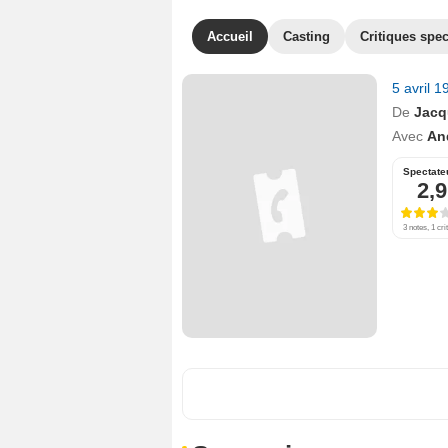
Accueil
Casting
Critiques spec
5 avril 
De
Jacq
Avec
An
Spectate
2,9
3 notes, 1 cri