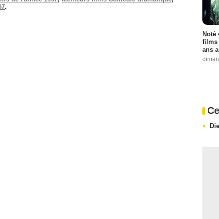
57
.
Noté 
films
ans a
diman
Ce
Di