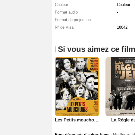
Couleur
Couleur
Format audio
-
Format de projection
-
N° de Visa
18842
Si vous aimez ce film
Les Petits mouchoirs
La Règle d
Pour découvrir d'autres films :
Meilleurs f