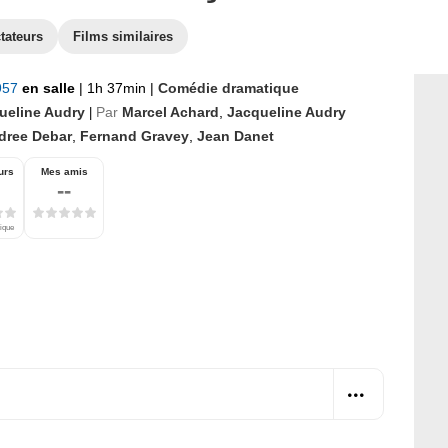
tateurs
Films similaires
1957
en salle
|
1h 37min
|
Comédie dramatique
ueline Audry
Par
Marcel Achard
,
Jacqueline Audry
|
dree Debar
,
Fernand Gravey
,
Jean Danet
urs
Mes amis
--
tique