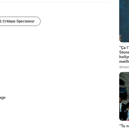
1 Critique Spectateur
"Ça l
Stone
holly
meill
diman
age
"Tu n