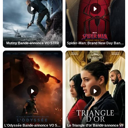
Mutiny Bande-annonce VO STFR
Spider-Man: Brand New Day Bande-annonce VO STFR
L'Odyssée Bande-annonce VO STFR
Le Triangle d'or Bande-annonce VF