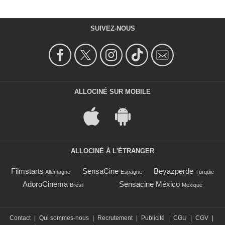
SUIVEZ-NOUS
ALLOCINÉ SUR MOBILE
ALLOCINÉ À L'ÉTRANGER
Filmstarts
SensaCine
Beyazperde
Allemagne
Espagne
Turquie
AdoroCinema
Sensacine México
Brésil
Mexique
Contact
|
Qui sommes-nous
|
Recrutement
|
Publicité
|
CGU
|
CGV
|