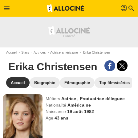
profil
menu
search
Accueil
Stars
Actrices
Actrice américaine
Erika Christensen
Erika Christensen
Accueil
Biographie
Filmographie
Top films/séries
Métiers
Actrice
,
Productrice déléguée
Nationalité
Américaine
Naissance
19 août 1982
Age
43
ans