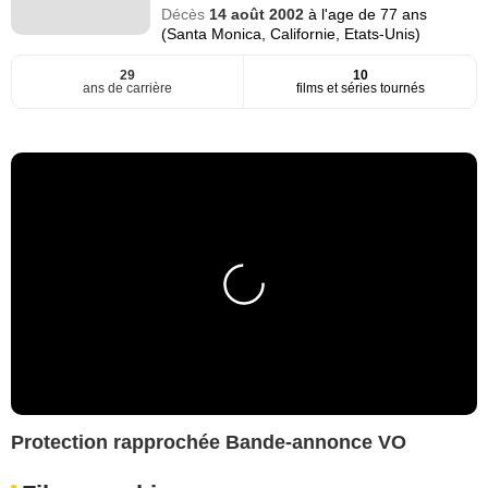
Décès
14 août 2002
à l'age de 77 ans
(Santa Monica, Californie, Etats-Unis)
29
10
ans de carrière
films et séries tournés
Protection rapprochée Bande-annonce VO