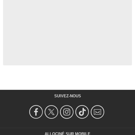
SUIVEZ-NOUS
ALLOCINÉ SUR MOBILE