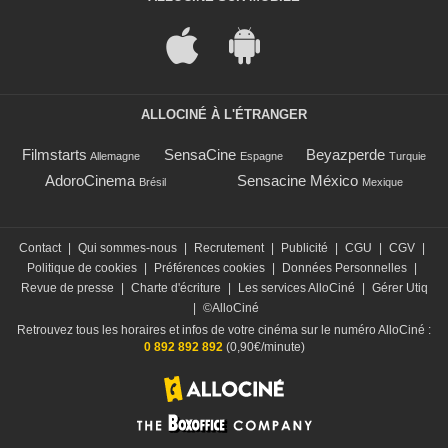
ALLOCINÉ À L'ÉTRANGER
Filmstarts
SensaCine
Beyazperde
Allemagne
Espagne
Turquie
AdoroCinema
Sensacine México
Brésil
Mexique
Contact
|
Qui sommes-nous
|
Recrutement
|
Publicité
|
CGU
|
CGV
|
Politique de cookies
|
Préférences cookies
|
Données Personnelles
|
Revue de presse
|
Charte d'écriture
|
Les services AlloCiné
|
Gérer Utiq
|
©AlloCiné
Retrouvez tous les horaires et infos de votre cinéma sur le numéro AlloCiné :
0 892 892 892
(0,90€/minute)