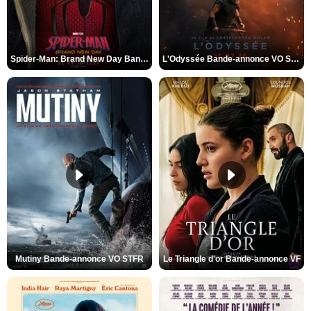
Spider-Man: Brand New Day Bande-annonce VO STFR
L'Odyssée Bande-annonce VO STFR
Mutiny Bande-annonce VO STFR
Le Triangle d'or Bande-annonce VF