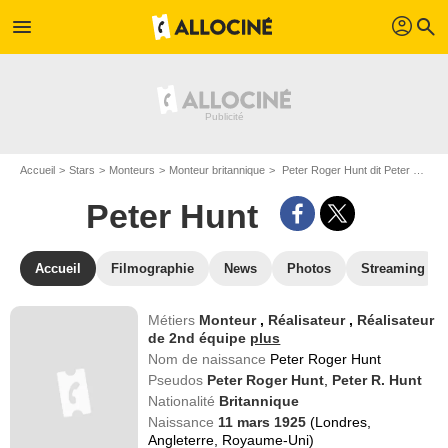
profil
menu
search
Accueil
Stars
Monteurs
Monteur britannique
Peter Roger Hunt dit Peter Hunt
Peter Hunt
Accueil
Filmographie
News
Photos
Streaming
Métiers
Monteur
,
Réalisateur
,
Réalisateur
de 2nd équipe
plus
Nom de naissance
Peter Roger Hunt
Pseudos
Peter Roger Hunt
,
Peter R. Hunt
Nationalité
Britannique
Naissance
11 mars 1925
(Londres,
Angleterre, Royaume-Uni)