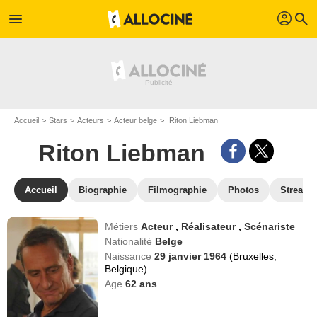
profil
menu
search
Accueil
Stars
Acteurs
Acteur belge
Riton Liebman
Riton Liebman
Accueil
Biographie
Filmographie
Photos
Streami
Métiers
Acteur
,
Réalisateur
,
Scénariste
Nationalité
Belge
Naissance
29 janvier 1964
(Bruxelles,
Belgique)
Age
62
ans