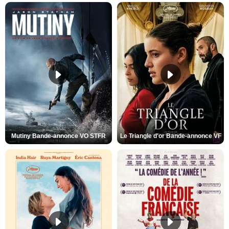
Mutiny Bande-annonce VO STFR
Le Triangle d'or Bande-annonce VF