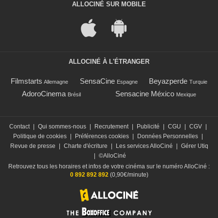
ALLOCINÉ SUR MOBILE
ALLOCINÉ À L'ÉTRANGER
Filmstarts
SensaCine
Beyazperde
Allemagne
Espagne
Turquie
AdoroCinema
Sensacine México
Brésil
Mexique
Contact
|
Qui sommes-nous
|
Recrutement
|
Publicité
|
CGU
|
CGV
|
Politique de cookies
|
Préférences cookies
|
Données Personnelles
|
Revue de presse
|
Charte d'écriture
|
Les services AlloCiné
|
Gérer Utiq
|
©AlloCiné
Retrouvez tous les horaires et infos de votre cinéma sur le numéro AlloCiné :
0 892 892 892
(0,90€/minute)