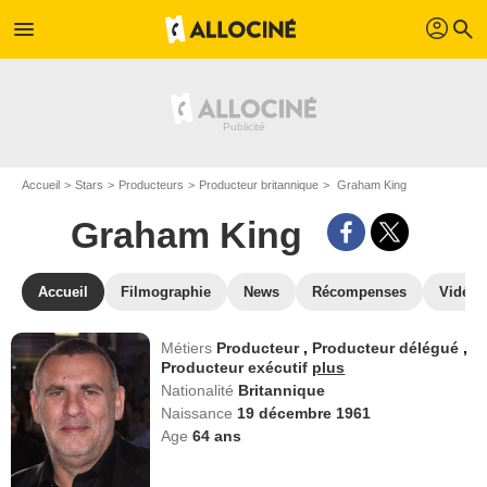
profil
menu
search
Accueil
Stars
Producteurs
Producteur britannique
Graham King
Graham King
Accueil
Filmographie
News
Récompenses
Vidéos
Métiers
Producteur
,
Producteur délégué
,
Producteur exécutif
plus
Nationalité
Britannique
Naissance
19 décembre 1961
Age
64
ans