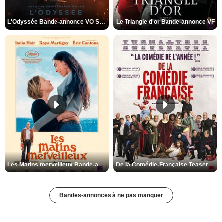
L'Odyssée Bande-annonce VO STFR
Le Triangle d'or Bande-annonce VF
Les Matins merveilleux Bande-annonce VF
De la Comédie-Française Teaser VF
Bandes-annonces à ne pas manquer