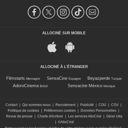
ALLOCINÉ SUR MOBILE
ALLOCINÉ À L'ÉTRANGER
Filmstarts
SensaCine
Beyazperde
Allemagne
Espagne
Turquie
AdoroCinema
Sensacine México
Brésil
Mexique
Contact
|
Qui sommes-nous
|
Recrutement
|
Publicité
|
CGU
|
CGV
|
Politique de cookies
|
Préférences cookies
|
Données Personnelles
|
Revue de presse
|
Charte d'écriture
|
Les services AlloCiné
|
Gérer Utiq
|
©AlloCiné