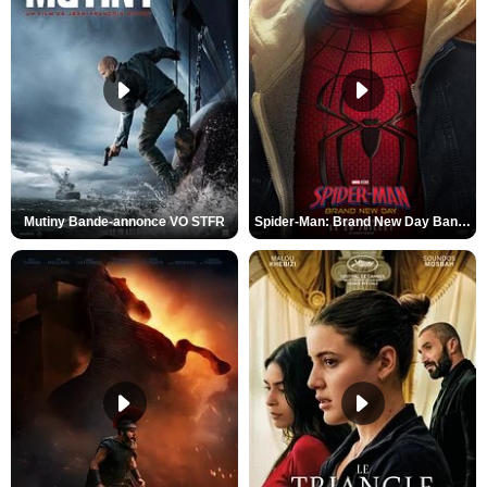
Mutiny Bande-annonce VO STFR
Spider-Man: Brand New Day Bande-annonce VO STFR