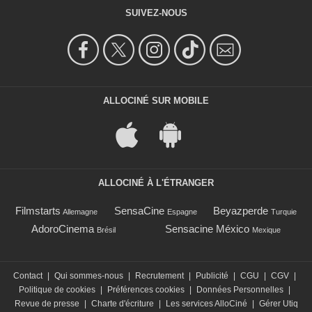
SUIVEZ-NOUS
ALLOCINÉ SUR MOBILE
ALLOCINÉ À L'ÉTRANGER
Filmstarts
SensaCine
Beyazperde
Allemagne
Espagne
Turquie
AdoroCinema
Sensacine México
Brésil
Mexique
Contact
|
Qui sommes-nous
|
Recrutement
|
Publicité
|
CGU
|
CGV
|
Politique de cookies
|
Préférences cookies
|
Données Personnelles
|
Revue de presse
|
Charte d'écriture
|
Les services AlloCiné
|
Gérer Utiq