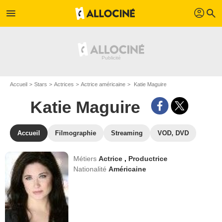
profil
menu
search
Accueil
Stars
Actrices
Actrice américaine
Katie Maguire
Katie Maguire
Accueil
Filmographie
Streaming
VOD, DVD
Métiers
Actrice
,
Productrice
Nationalité
Américaine