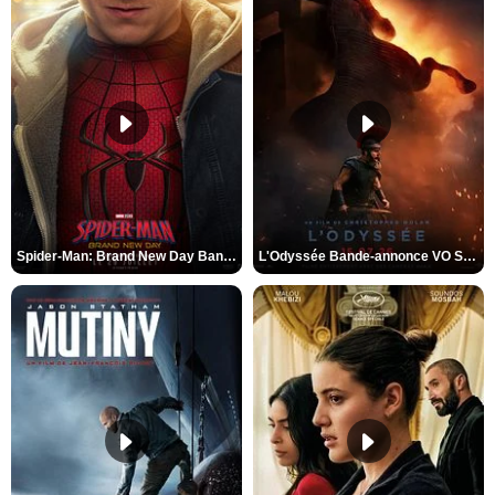
Spider-Man: Brand New Day Bande-annonce VO STFR
L'Odyssée Bande-annonce VO STFR