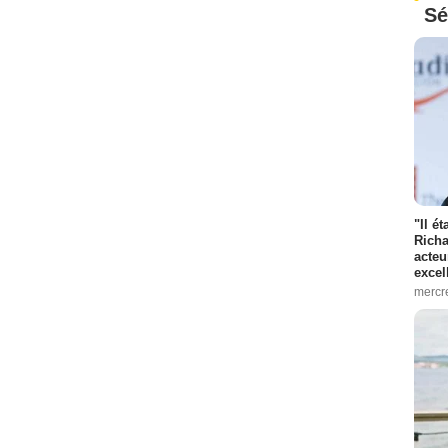
Sé
"Il é
Richa
acteu
excel
mercr