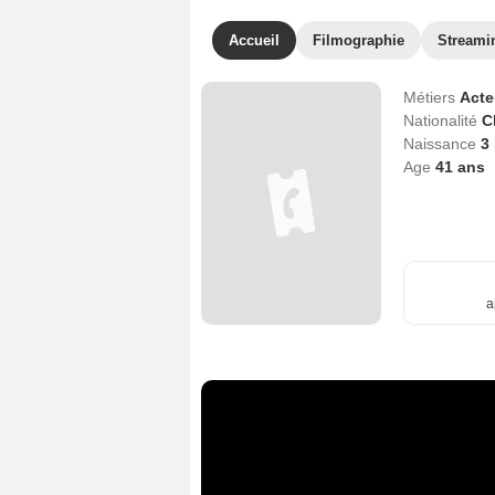
Accueil
Filmographie
Streami
Métiers
Act
Nationalité
C
Naissance
3
Age
41
ans
a