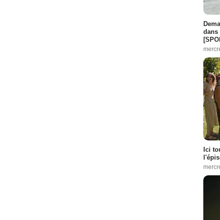
Demai
dans 
[SPO
mercr
Ici t
l'épi
mercr