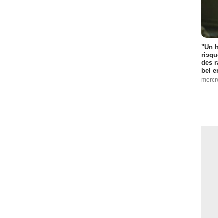
"Un h
risqu
des r
bel 
mercr