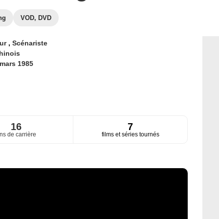
ng
VOD, DVD
eur
,
Scénariste
hinois
 mars 1985
16
7
ns de carrière
films et séries tournés