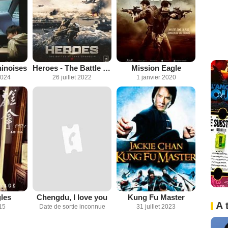
inoises
Heroes - The Battle at Lake Changjin
Mission Eagle
2024
26 juillet 2022
1 janvier 2020
les
Chengdu, I love you
Kung Fu Master
A 
15
Date de sortie inconnue
31 juillet 2023