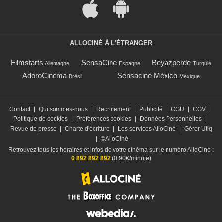
ALLOCINÉ À L'ÉTRANGER
Filmstarts
SensaCine
Beyazperde
Allemagne
Espagne
Turquie
AdoroCinema
Sensacine México
Brésil
Mexique
Contact
|
Qui sommes-nous
|
Recrutement
|
Publicité
|
CGU
|
CGV
|
Politique de cookies
|
Préférences cookies
|
Données Personnelles
|
Revue de presse
|
Charte d'écriture
|
Les services AlloCiné
|
Gérer Utiq
|
©AlloCiné
Retrouvez tous les horaires et infos de votre cinéma sur le numéro AlloCiné :
0 892 892 892
(0,90€/minute)