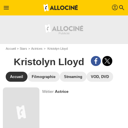
profil
menu
search
Accueil
Stars
Actrices
Kristolyn Lloyd
Kristolyn Lloyd
Accueil
Filmographie
Streaming
VOD, DVD
Métier
Actrice