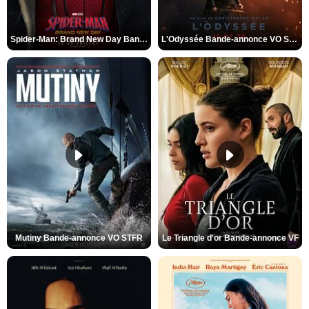
Spider-Man: Brand New Day Bande-annonce VO STFR
L'Odyssée Bande-annonce VO STFR
Mutiny Bande-annonce VO STFR
Le Triangle d'or Bande-annonce VF